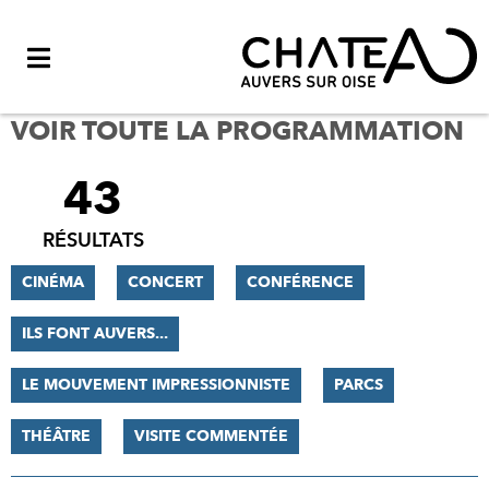
Menu
VOIR TOUTE LA PROGRAMMATION
43
FILTRER
LES
RÉSULTATS
RÉSULTATS
CINÉMA
CONCERT
CONFÉRENCE
ILS FONT AUVERS...
LE MOUVEMENT IMPRESSIONNISTE
PARCS
THÉÂTRE
VISITE COMMENTÉE