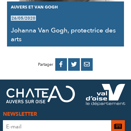
AUVERS ET VAN GOGH
26/05/2020
Johanna Van Gogh, protectrice des
arts
PARTAGER
PARTAGER
PARTAGER



Partager
SUR
SUR
PAR
FACEBOOK
TWITTER
E-
MAIL
NEWSLETTER
Adresse
Je

e-