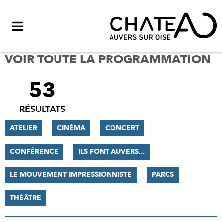
Menu
VOIR TOUTE LA PROGRAMMATION
53
FILTRER
LES
RÉSULTATS
RÉSULTATS
ATELIER
CINÉMA
CONCERT
CONFÉRENCE
ILS FONT AUVERS...
LE MOUVEMENT IMPRESSIONNISTE
PARCS
THÉÂTRE