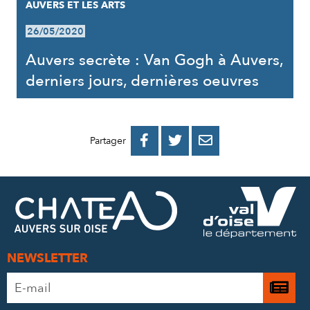
AUVERS ET LES ARTS
26/05/2020
Auvers secrète : Van Gogh à Auvers,
derniers jours, dernières oeuvres
PARTAGER
PARTAGER
PARTAGER



Partager
SUR
SUR
PAR
FACEBOOK
TWITTER
E-
MAIL
NEWSLETTER
Adresse
Je

e-
m’