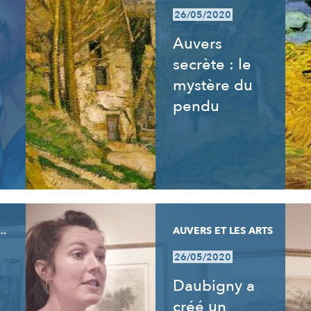
26/05/2020
Auvers
secrète : le
mystère du
pendu
..
AUVERS ET LES ARTS
26/05/2020
Daubigny a
créé un