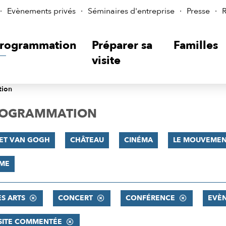
Evènements privés
Séminaires d'entreprise
Presse
R
rogrammation
Préparer sa
Familles
visite
tion
PROGRAMMATION
 ET VAN GOGH
CHÂTEAU
CINÉMA
LE MOUVEMENT
SME
ES ARTS
CONCERT
CONFÉRENCE
EVÈ
SITE COMMENTÉE