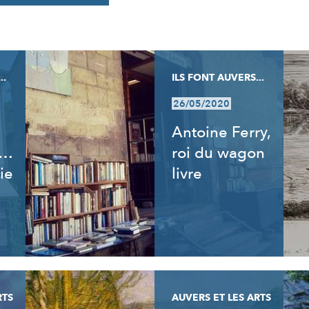
..
ILS FONT AUVERS...
26/05/2020
Antoine Ferry,
t…
roi du wagon
ie
livre
RTS
AUVERS ET LES ARTS