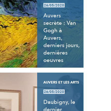
26/05/2020
Auvers
secrète : Van
Gogh à
Auvers,
derniers jours,
dernières
oeuvres
AUVERS ET LES ARTS
26/05/2020
Daubigny, le
dernier