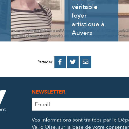
véritable
foyer
artistique à
Auvers
PARTAGER
PARTAGER
PARTAGER



Partager
SUR
SUR
PAR
FACEBOOK
TWITTER
E-
NEWSLETTER
MAIL
Adresse
e-
mail
Vos informations sont traitées par le Dé
*
Val d’Oise, sur la base de votre consent