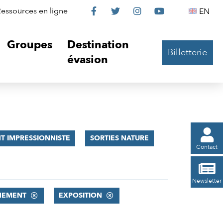
Le
Le
Le
Le
Englis
essources en ligne
EN




Château
Château
Château
Château
Groupes
Destination
Billetterie
sur
sur
sur
sur
évasion
Facebook
Twitter
Instagram
YouTube

 IMPRESSIONNISTE
SORTIES NATURE
Contact

Newsletter
NEMENT
EXPOSITION