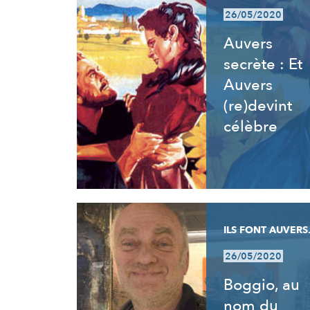
26/05/2020
Auvers
secrète : Et
Auvers
(re)devint
célèbre
ILS FONT AUVERS.
26/05/2020
Boggio, au
nom du