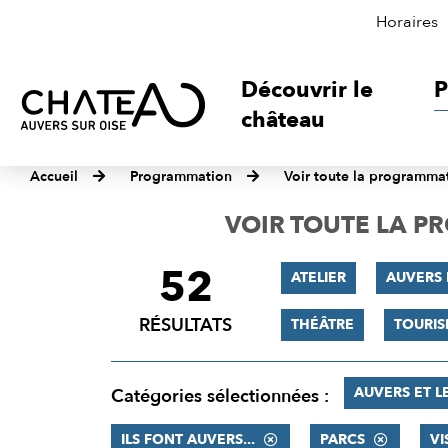
Horaires
Découvrir le
P
château
Accueil
Programmation
Voir toute la programma
VOIR TOUTE LA 
52
FILTRER
ATELIER
AUVERS
LES
RÉSULTATS
THÉÂTRE
TOURI
RÉSULTATS
AUVERS ET L
Catégories sélectionnées :
ILS FONT AUVERS...
PARCS
VI