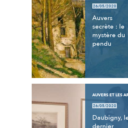
26/05/2020
Auvers
secrète : le
mystère du
pendu
AUVERS ET LES A
26/05/2020
Daubigny, l
dernier