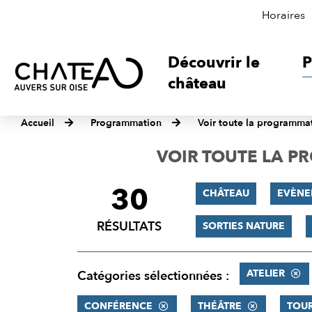
Horaires
Découvrir le
P
château
Accueil
Programmation
Voir toute la programma
VOIR TOUTE LA 
30
FILTRER
CHÂTEAU
EVÈNE
LES
RÉSULTATS
SORTIES NATURE
RÉSULTATS
ATELIER
Catégories sélectionnées :
CONFÉRENCE
THÉÂTRE
TOU