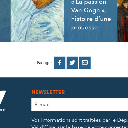
« La passion
Van Gogh »,
histoire d’une
prouesse
PARTAGER
PARTAGER
PARTAGER



Partager
SUR
SUR
PAR
FACEBOOK
TWITTER
E-
NEWSLETTER
MAIL
Adresse
e-
mail
Vos informations sont traitées par le Dé
*
Val d’Oise, sur la base de votre consent