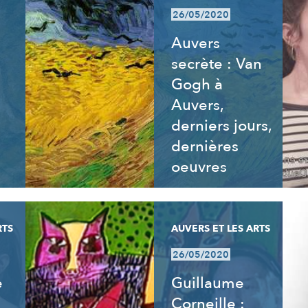
26/05/2020
Auvers
secrète : Van
Gogh à
Auvers,
derniers jours,
dernières
oeuvres
RTS
AUVERS ET LES ARTS
26/05/2020
e
Guillaume
Corneille :