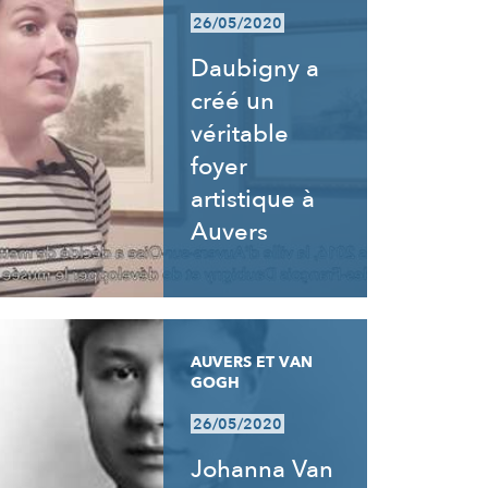
26/05/2020
Daubigny a
créé un
véritable
foyer
artistique à
Auvers
AUVERS ET VAN
GOGH
26/05/2020
Johanna Van