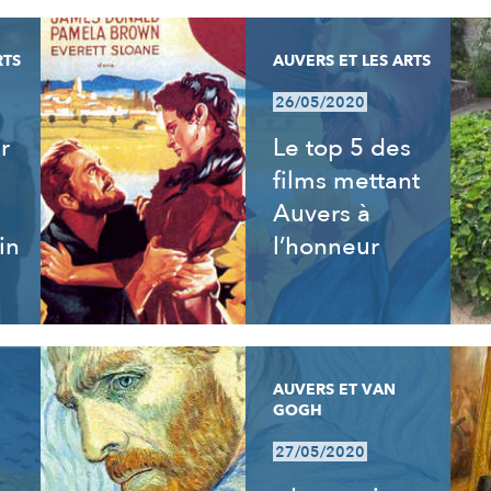
RTS
AUVERS ET LES ARTS
26/05/2020
r
Le top 5 des
films mettant
Auvers à
in
l’honneur
AUVERS ET VAN
GOGH
27/05/2020