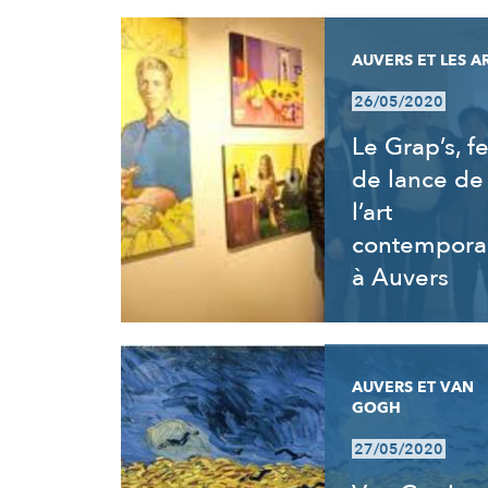
AUVERS ET LES A
26/05/2020
Le Grap’s, fe
de lance de
l’art
contempora
à Auvers
AUVERS ET VAN
GOGH
27/05/2020