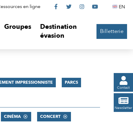
Le
Le
Le
Le
Englis
essources en ligne
EN




Château
Château
Château
Château
Groupes
Destination
Billetterie
sur
sur
sur
sur
évasion
Facebook
Twitter
Instagram
YouTube

EMENT IMPRESSIONNISTE
PARCS
Contact

Newsletter
CINÉMA
CONCERT