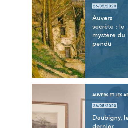
26/05/2020
Auvers
secrète : le
mystère du
pendu
AUVERS ET LES A
26/05/2020
Daubigny, l
dernier