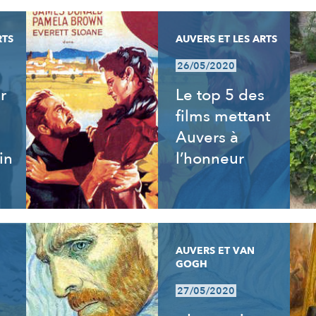
RTS
AUVERS ET LES ARTS
26/05/2020
r
Le top 5 des
films mettant
Auvers à
in
l’honneur
AUVERS ET VAN
GOGH
27/05/2020