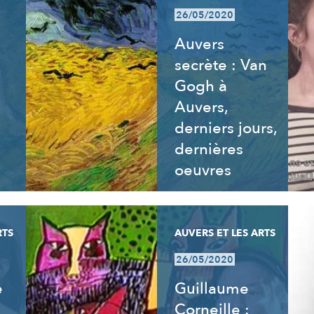
26/05/2020
Auvers
secrète : Van
Gogh à
Auvers,
derniers jours,
dernières
oeuvres
RTS
AUVERS ET LES ARTS
26/05/2020
e
Guillaume
Corneille :