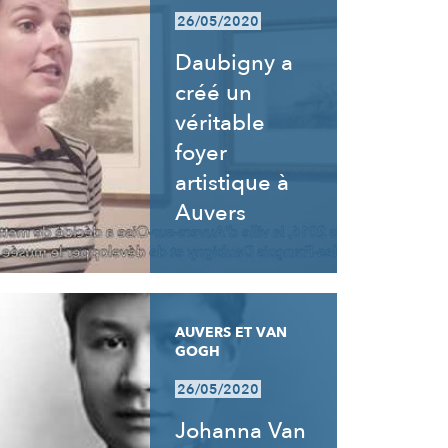
26/05/2020
Daubigny a
créé un
véritable
foyer
artistique à
Auvers
AUVERS ET VAN
GOGH
26/05/2020
Johanna Van