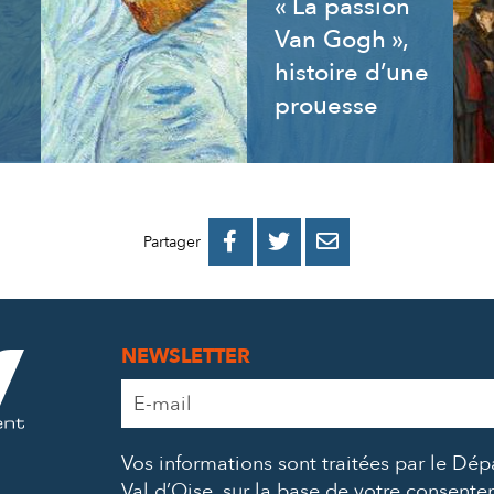
« La passion
Van Gogh »,
histoire d’une
prouesse
PARTAGER
PARTAGER
PARTAGER



Partager
SUR
SUR
PAR
FACEBOOK
TWITTER
E-
NEWSLETTER
MAIL
Adresse
e-
mail
Vos informations sont traitées par le Dé
*
Val d’Oise, sur la base de votre consent