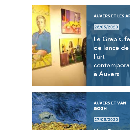
AUVERS ET LES A
26/05/2020
Le Grap’s, fe
de lance de
l’art
contempora
à Auvers
AUVERS ET VAN
GOGH
27/05/2020