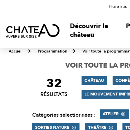
Horaires
Découvrir le
P
château
Accueil
Programmation
Voir toute la programma
VOIR TOUTE LA 
32
FILTRER
CHÂTEAU
CONFÉ
LES
RÉSULTATS
LE MOUVEMENT IMPR
RÉSULTATS
ATELIER
Catégories sélectionnées :
SORTIES NATURE
THÉÂTRE
T