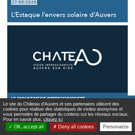
27/05/2020
L’Estaque l’envers solaire d’Auvers
LE MOUVEMENT IMPRESSIONNISTE

Le site du Château d’Auvers et ses partenaires utilisent des
cookies pour réaliser des statistiques de visites anonymes et
27/05/2020
Contact
vous permettre de partager du contenu sur les réseaux sociaux.
Pour en savoir plus,
cliquez ici
L’impressionnisme au prisme des

OK, accept all
Deny all cookies
Personalize
sciences cognitives
Newsletter