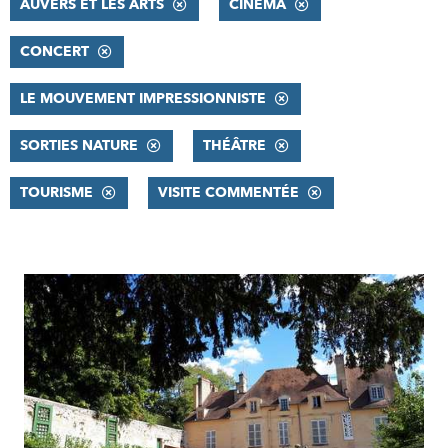
AUVERS ET LES ARTS
CINÉMA
CONCERT
LE MOUVEMENT IMPRESSIONNISTE
SORTIES NATURE
THÉÂTRE
TOURISME
VISITE COMMENTÉE
RÉSULTATS