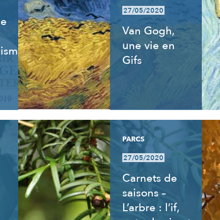
27/05/2020
de
Van Gogh,
une vie en
isme,
Gifs
PARCS
27/05/2020
Carnets de
saisons –
L’arbre : l’if,