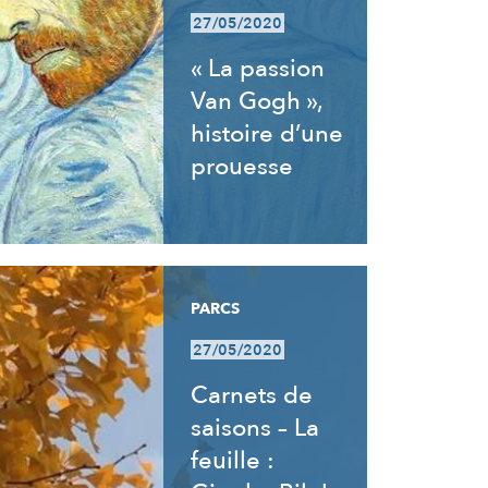
27/05/2020
« La passion
Van Gogh »,
histoire d’une
prouesse
PARCS
27/05/2020
Carnets de
saisons – La
feuille :