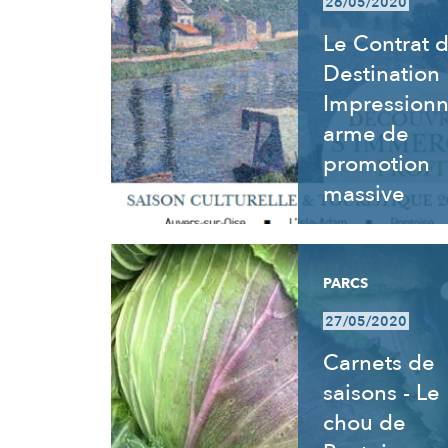
26/05/2020
Le Contrat 
Destination
Impressionn
arme de
promotion
massive
PARCS
27/05/2020
Carnets de
saisons - Le
chou de