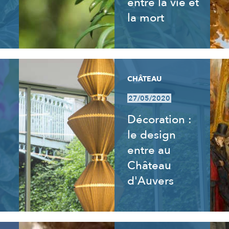
entre la vie et
la mort
CHÂTEAU
27/05/2020
Décoration :
le design
entre au
Château
d'Auvers