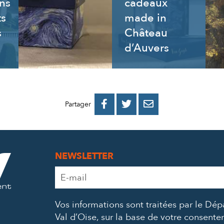
ns
cadeaux
ts
made in
s
Château
d’Auvers
PARTAGER
PARTAGER
PARTAGER



Partager
SUR
SUR
PAR
FACEBOOK
TWITTER
E-
NEWSLETTER
MAIL
Adresse
e-
mail
Vos informations sont traitées par le Dé
*
Val d’Oise, sur la base de votre consent