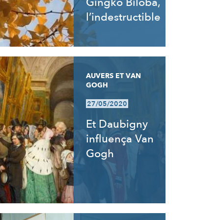
Gingko Biloba,
l’indestructible
AUVERS ET VAN
GOGH
27/05/2020
Et Daubigny
influença Van
Gogh