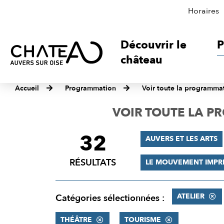
Horaires
Découvrir le
P
château
Accueil
Programmation
Voir toute la programma
VOIR TOUTE LA 
32
FILTRER
AUVERS ET LES ARTS
LES
RÉSULTATS
LE MOUVEMENT IMPR
RÉSULTATS
ATELIER
Catégories sélectionnées :
THÉÂTRE
TOURISME