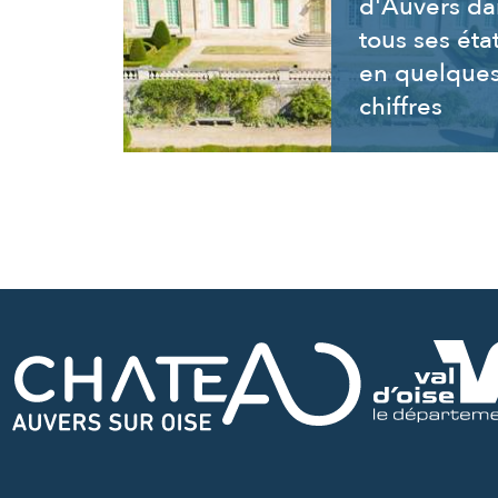
d'Auvers da
tous ses éta
en quelque
chiffres