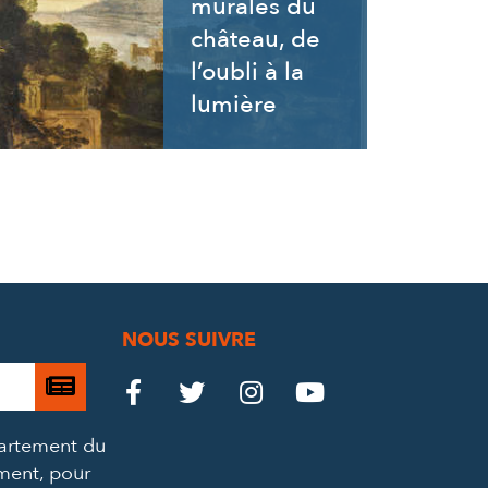
murales du
château, de
l’oubli à la
lumière
NOUS SUIVRE
Je

Le
Le
Le
Le




m’abonne
Château
Château
Château
Château
partement du
à
ement, pour