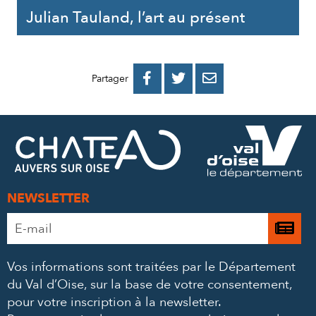
Julian Tauland, l’art au présent
PARTAGER
PARTAGER
PARTAGER



Partager
SUR
SUR
PAR
FACEBOOK
TWITTER
E-
MAIL
NEWSLETTER
Adresse
Je

e-
m’
mail
Vos informations sont traitées par le Département
à
*
du Val d’Oise, sur la base de votre consentement,
la
pour votre inscription à la newsletter.