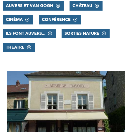
AUVERS ET VAN GOGH
CHÂTEAU
CINÉMA
CONFÉRENCE
ILS FONT AUVERS...
SORTIES NATURE
THÉÂTRE
RÉSULTATS