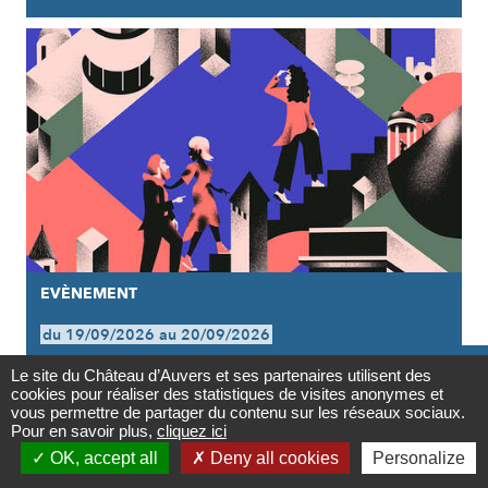
EVÈNEMENT
du 19/09/2026 au 20/09/2026

JOURNÉES EUROPÉENNES DU
Le site du Château d’Auvers et ses partenaires utilisent des
cookies pour réaliser des statistiques de visites anonymes et
Contact
PATRIMOINE 2026
vous permettre de partager du contenu sur les réseaux sociaux.
Pour en savoir plus,
cliquez ici

OK, accept all
Deny all cookies
Personalize
Newsletter