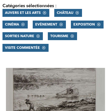
Catégories sélectionnées :
AUVERS ET LES ARTS
CHÂTEAU
CINÉMA
EVÈNEMENT
EXPOSITION
SORTIES NATURE
TOURISME
VISITE COMMENTÉE
RÉSULTATS