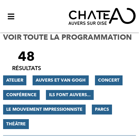
Menu
VOIR TOUTE LA PROGRAMMATION
48
FILTRER
LES
RÉSULTATS
RÉSULTATS
ATELIER
AUVERS ET VAN GOGH
CONCERT
CONFÉRENCE
ILS FONT AUVERS...
LE MOUVEMENT IMPRESSIONNISTE
PARCS
THÉÂTRE