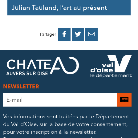
Julian Tauland, l’art au présent
PARTAGER
PARTAGER
PARTAGER



Partager
SUR
SUR
PAR
FACEBOOK
TWITTER
E-
MAIL
NEWSLETTER
Adresse
Je

e-
m’
mail
Vos informations sont traitées par le Département
à
*
du Val d’Oise, sur la base de votre consentement,
la
pour votre inscription à la newsletter.