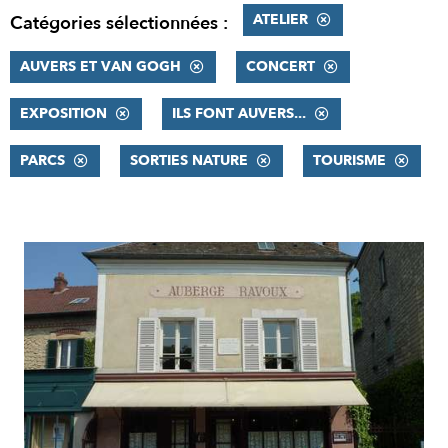
ATELIER
Catégories sélectionnées :
AUVERS ET VAN GOGH
CONCERT
EXPOSITION
ILS FONT AUVERS...
PARCS
SORTIES NATURE
TOURISME
RÉSULTATS