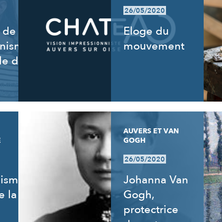
26/05/2020
 de
Eloge du
nnisme,
mouvement
le de
AUVERS ET VAN
E
GOGH
26/05/2020
nisme
Johanna Van
e la
Gogh,
protectrice