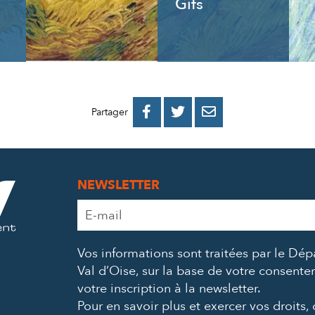
Gifs
PARTAGER
PARTAGER
PARTAGER



Partager
SUR
SUR
PAR
FACEBOOK
TWITTER
E-
NEWSLETTER
MAIL
Adresse
e-
mail
Vos informations sont traitées par le Dé
*
Val d’Oise, sur la base de votre consent
votre inscription à la newsletter.
Pour en savoir plus et exercer vos droits,