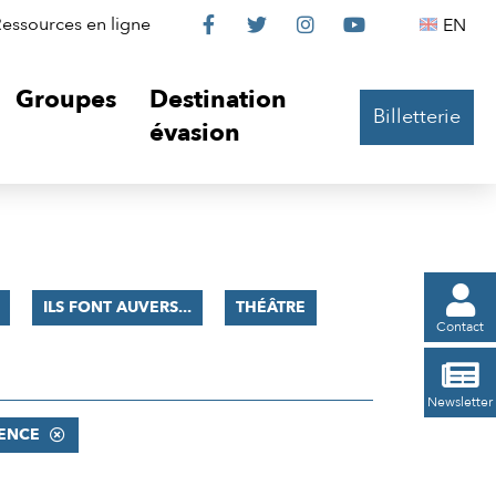
Le
Le
Le
Le
Englis
essources en ligne
EN




Château
Château
Château
Château
Groupes
Destination
Billetterie
sur
sur
sur
sur
évasion
Facebook
Twitter
Instagram
YouTube

ILS FONT AUVERS...
THÉÂTRE
Contact

Newsletter
ENCE