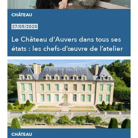
CHÂTEAU
27/05/2020
Le Château d'Auvers dans tous ses
états : les chefs-d’œuvre de l’atelier
CHÂTEAU