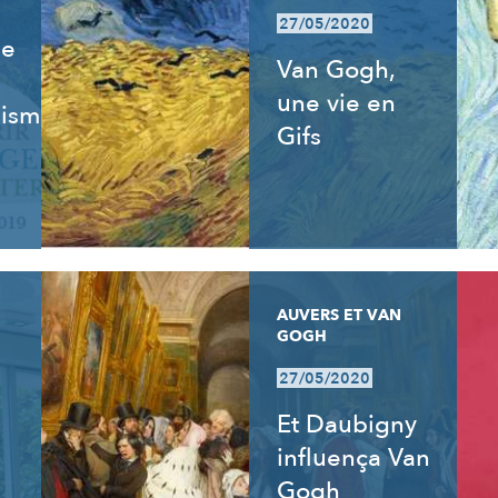
27/05/2020
de
Van Gogh,
une vie en
isme,
Gifs
AUVERS ET VAN
GOGH
27/05/2020
:
Et Daubigny
influença Van
Gogh