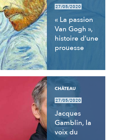
27/05/2020
« La passion
Van Gogh »,
histoire d’une
prouesse
CHÂTEAU
27/05/2020
Jacques
Gamblin, la
voix du