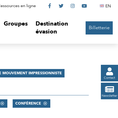
Le
Le
Le
Le
Englis
essources en ligne
EN




Château
Château
Château
Château
Groupes
Destination
Billetterie
sur
sur
sur
sur
évasion
Facebook
Twitter
Instagram
YouTube

E MOUVEMENT IMPRESSIONNISTE
Contact

Newsletter
CONFÉRENCE