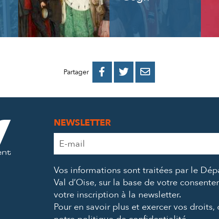
PARTAGER
PARTAGER
PARTAGER



Partager
SUR
SUR
PAR
FACEBOOK
TWITTER
E-
NEWSLETTER
MAIL
Adresse
e-
mail
Vos informations sont traitées par le Dé
*
Val d’Oise, sur la base de votre consent
votre inscription à la newsletter.
Pour en savoir plus et exercer vos droits,