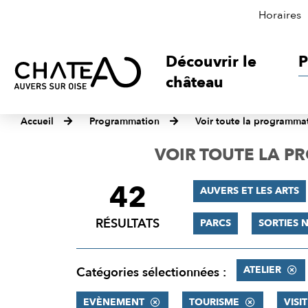
Horaires
Découvrir le
P
château
Accueil
Programmation
Voir toute la programma
VOIR TOUTE LA 
42
FILTRER
AUVERS ET LES ARTS
LES
RÉSULTATS
PARCS
SORTIES 
RÉSULTATS
ATELIER
Catégories sélectionnées :
EVÈNEMENT
TOURISME
VISI