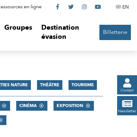
Le
Le
Le
Le
Englis
essources en ligne
EN




Château
Château
Château
Château
Groupes
Destination
Billetterie
sur
sur
sur
sur
évasion
Facebook
Twitter
Instagram
YouTube

TIES NATURE
THÉÂTRE
TOURISME
Contact

CINÉMA
EXPOSITION
Newsletter