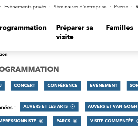
Evènements privés
Séminaires d'entreprise
Presse
R
rogrammation
Préparer sa
Familles
visite
tion
PROGRAMMATION
U
CONCERT
CONFÉRENCE
EVÈNEMENT
SOR
AUVERS ET LES ARTS
AUVERS ET VAN GOGH
nnées :
MPRESSIONNISTE
PARCS
VISITE COMMENTÉE