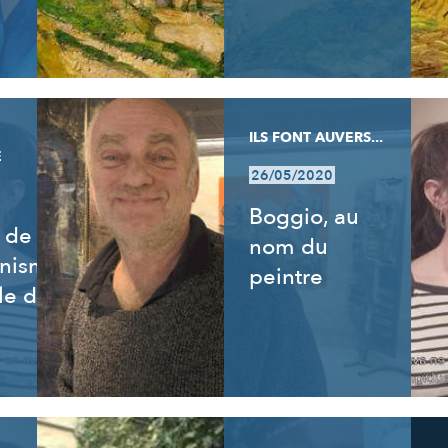
ILS FONT AUVERS...
E
26/05/2020
Boggio, au
 de
nom du
nnisme,
peintre
le de