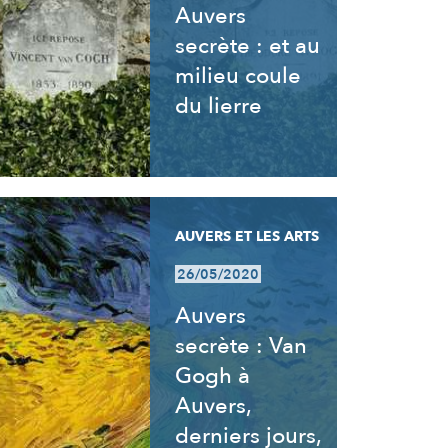
Auvers
secrète : et au
milieu coule
du lierre
AUVERS ET LES ARTS
26/05/2020
Auvers
secrète : Van
Gogh à
Auvers,
derniers jours,