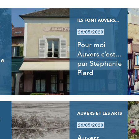
ILS FONT AUVERS...
E
26/05/2020
Pour moi
Auvers c’est…
ie
par Stéphanie
Piard
AUVERS ET LES ARTS
E
26/05/2020
Auvers