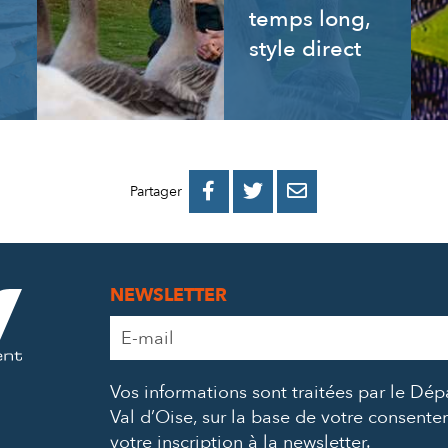
temps long,
style direct
PARTAGER
PARTAGER
PARTAGER



Partager
SUR
SUR
PAR
FACEBOOK
TWITTER
E-
NEWSLETTER
MAIL
Adresse
e-
mail
Vos informations sont traitées par le Dé
*
Val d’Oise, sur la base de votre consent
votre inscription à la newsletter.