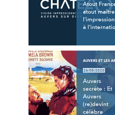
Atout Franc
atout maîtr
l’impressio
à l’internati
AUVERS ET LES A
26/05/2020
Auvers
secrète : Et
Auvers
(re)devint
célèbre