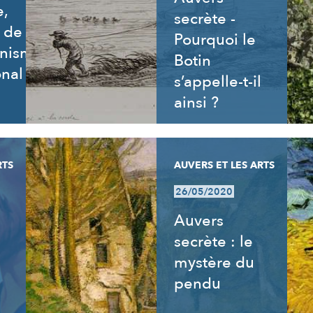
e,
secrète -
e de
Pourquoi le
nnisme
Botin
onal
s’appelle-t-il
ainsi ?
RTS
AUVERS ET LES ARTS
26/05/2020
Auvers
secrète : le
mystère du
pendu