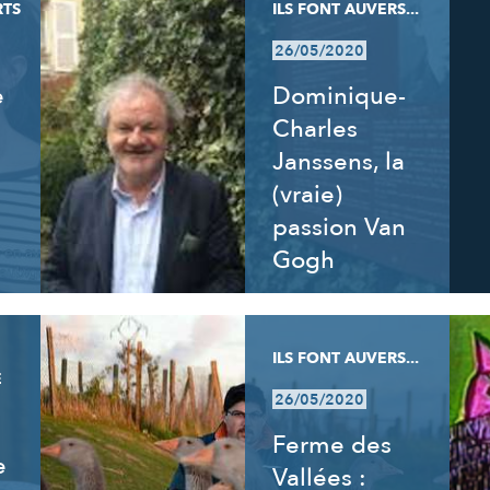
RTS
ILS FONT AUVERS...
26/05/2020
e
Dominique-
Charles
Janssens, la
(vraie)
passion Van
Gogh
ILS FONT AUVERS...
E
26/05/2020
Ferme des
e
Vallées :