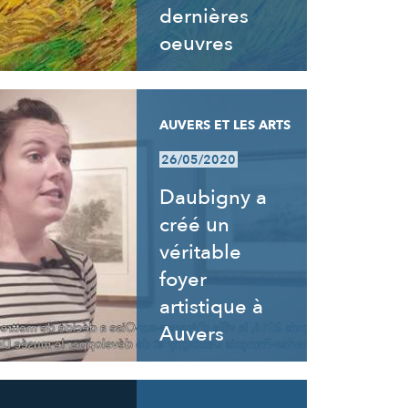
dernières
oeuvres
AUVERS ET LES ARTS
26/05/2020
Daubigny a
créé un
véritable
foyer
artistique à
Auvers