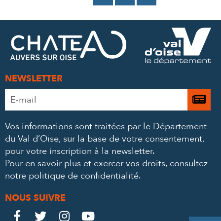
SUR
SUR
PAR
FACEBOOK
TWITTER
E-
MAIL
NEWSLETTER
Adresse
Je

e-
m’
mail
Vos informations sont traitées par le Département
à
*
du Val d’Oise, sur la base de votre consentement,
la
pour votre inscription à la newsletter.
ne
Pour en savoir plus et exercer vos droits,
consultez
notre politique de confidentialité
.
NOUS SUIVRE
Le
Le
Le
Le



