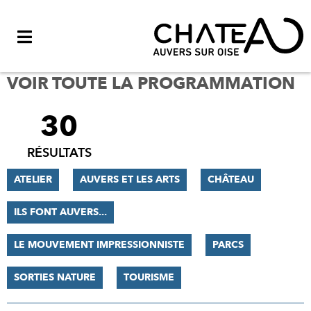
Menu
VOIR TOUTE LA PROGRAMMATION
30
FILTRER
LES
RÉSULTATS
RÉSULTATS
ATELIER
AUVERS ET LES ARTS
CHÂTEAU
ILS FONT AUVERS...
LE MOUVEMENT IMPRESSIONNISTE
PARCS
SORTIES NATURE
TOURISME