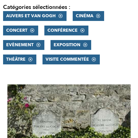
Catégories sélectionnées :
AUVERS ET VAN GOGH
CINÉMA
CONCERT
CONFÉRENCE
EVÈNEMENT
EXPOSITION
THÉÂTRE
VISITE COMMENTÉE
RÉSULTATS