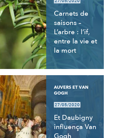
27/05/2020
Carnets de
saisons –
L’arbre : l’if,
entre la vie et
la mort
AUVERS ET VAN
GOGH
27/05/2020
Et Daubigny
influença Van
Gogh