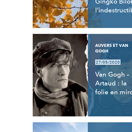
Gingko Bilo
l’indestructi
AUVERS ET VAN
GOGH
27/05/2020
Van Gogh –
Artaud : la
folie en miro