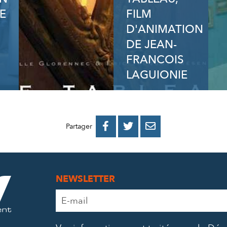
E
FILM
D'ANIMATION
DE JEAN-
FRANCOIS
LAGUIONIE
PARTAGER
PARTAGER
PARTAGER



Partager
SUR
SUR
PAR
FACEBOOK
TWITTER
E-
NEWSLETTER
MAIL
Adresse
e-
mail