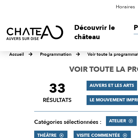
Horaires
Découvrir le
P
château
Accueil
Programmation
Voir toute la programma
VOIR TOUTE LA 
33
FILTRER
AUVERS ET LES ARTS
LES
RÉSULTATS
LE MOUVEMENT IMPR
RÉSULTATS
ATELIER
Catégories sélectionnées :
THÉÂTRE
VISITE COMMENTÉE