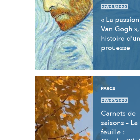
27/05/2020
« La passion
Van Gogh »,
histoire d’u
prouesse
PARCS
27/05/2020
Carnets de
saisons – La
feuille :