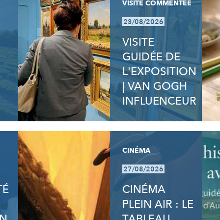
VISITE COMMENTÉE
23/08/2026
VISITE
GUIDÉE DE
L'EXPOSITION
| VAN GOGH
INFLUENCEUR
CINÉMA
27/08/2026
TÉ
CINÉMA
PLEIN AIR : LE
ON
TABLEAU,