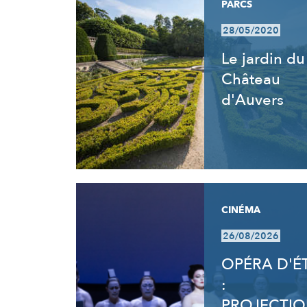
PARCS
28/05/2020
Le jardin du
Château
d'Auvers
CINÉMA
26/08/2026
OPÉRA D'É
:
PROJECTI