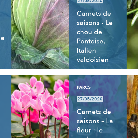
27/05/2020
Carnets de
saisons - Le
chou de
ne
Pontoise,
Italien
valdoisien
PARCS
27/05/2020
Carnets de
saisons – La
fleur : le