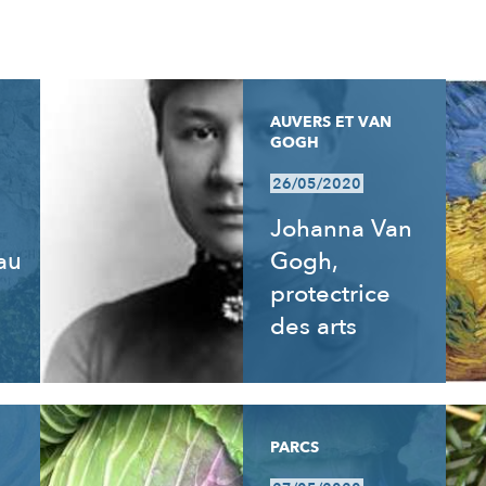
AUVERS ET VAN
GOGH
26/05/2020
Johanna Van
 au
Gogh,
e
protectrice
des arts
PARCS