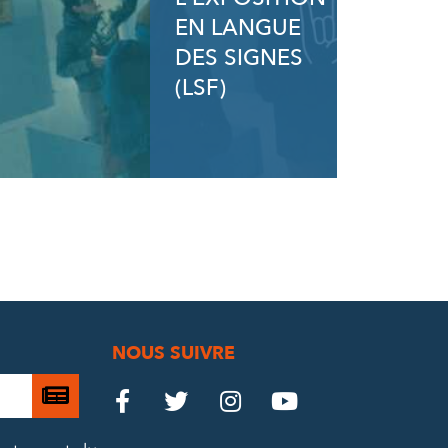
EN LANGUE
DES SIGNES
(LSF)
NOUS SUIVRE
Je

Le
Le
Le
Le




m’abonne