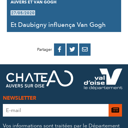
AUVERS ET VAN GOGH
27/05/2020
Et Daubigny influença Van Gogh
PARTAGER
PARTAGER
PARTAGER



Partager
SUR
SUR
PAR
FACEBOOK
TWITTER
E-
MAIL
NEWSLETTER
Adresse
Je

e-
m’
mail
Vos informations sont traitées par le Département