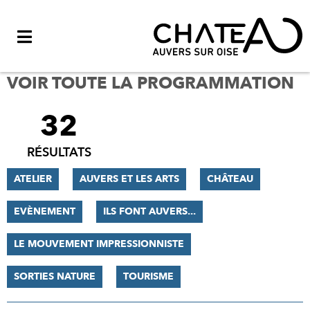
Menu
VOIR TOUTE LA PROGRAMMATION
32
FILTRER
LES
RÉSULTATS
RÉSULTATS
ATELIER
AUVERS ET LES ARTS
CHÂTEAU
EVÈNEMENT
ILS FONT AUVERS...
LE MOUVEMENT IMPRESSIONNISTE
SORTIES NATURE
TOURISME