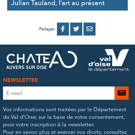
Julian Tauland, l’art au présent
PARTAGER
PARTAGER
PARTAGER



Partager
SUR
SUR
PAR
FACEBOOK
TWITTER
E-
MAIL
NEWSLETTER
Adresse
Je

e-
m’
mail
Vos informations sont traitées par le Département
à
*
du Val d’Oise, sur la base de votre consentement,
la
pour votre inscription à la newsletter.
ne
Pour en savoir plus et exercer vos droits,
consultez