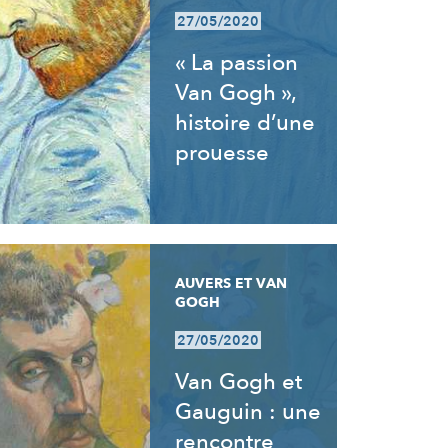
27/05/2020
« La passion
Van Gogh »,
histoire d’une
prouesse
AUVERS ET VAN
GOGH
27/05/2020
Van Gogh et
Gauguin : une
rencontre