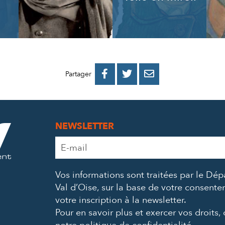
PARTAGER
PARTAGER
PARTAGER



Partager
SUR
SUR
PAR
FACEBOOK
TWITTER
E-
NEWSLETTER
MAIL
Adresse
e-
mail
Vos informations sont traitées par le Dé
*
Val d’Oise, sur la base de votre consent
votre inscription à la newsletter.
Pour en savoir plus et exercer vos droits,