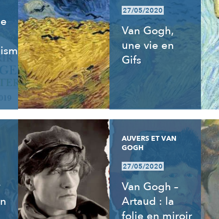
27/05/2020
de
Van Gogh,
une vie en
isme,
Gifs
AUVERS ET VAN
GOGH
27/05/2020
y
Van Gogh –
an
Artaud : la
folie en miroir