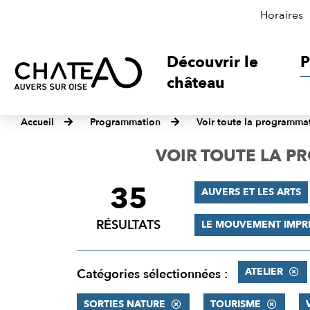
Horaires
Découvrir le
P
château
Accueil
Programmation
Voir toute la programma
VOIR TOUTE LA 
35
FILTRER
AUVERS ET LES ARTS
LES
RÉSULTATS
LE MOUVEMENT IMPR
RÉSULTATS
ATELIER
Catégories sélectionnées :
SORTIES NATURE
TOURISME