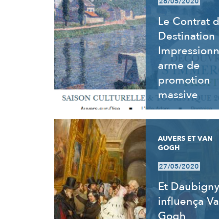
26/05/2020
Le Contrat 
Destination
Impressionn
arme de
promotion
massive
AUVERS ET VAN
GOGH
27/05/2020
Et Daubign
influença V
Gogh