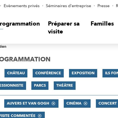
Evènements privés
Séminaires d'entreprise
Presse
R
rogrammation
Préparer sa
Familles
visite
tion
PROGRAMMATION
CHÂTEAU
CONFÉRENCE
EXPOSITION
ILS FO
ESSIONNISTE
PARCS
THÉÂTRE
AUVERS ET VAN GOGH
CINÉMA
CONCERT
VISITE COMMENTÉE