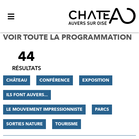
Menu
VOIR TOUTE LA PROGRAMMATION
44
FILTRER
LES
RÉSULTATS
RÉSULTATS
CHÂTEAU
CONFÉRENCE
EXPOSITION
ILS FONT AUVERS...
LE MOUVEMENT IMPRESSIONNISTE
PARCS
SORTIES NATURE
TOURISME