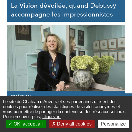
La Vision dévoilée, quand Debussy
accompagne les impressionnistes
CHÂTEAU

Le site du Château d’Auvers et ses partenaires utilisent des
cookies pour réaliser des statistiques de visites anonymes et
27/05/2020
Contact
vous permettre de partager du contenu sur les réseaux sociaux.
Pour en savoir plus,
cliquez ici
Le Château d'Auvers dans tous ses

OK, accept all
Deny all cookies
Personalize
états : les chefs-d’œuvre de l’atelier
Newsletter