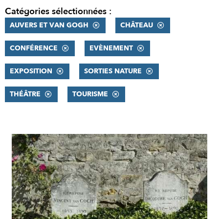
Catégories sélectionnées :
AUVERS ET VAN GOGH
CHÂTEAU
CONFÉRENCE
EVÈNEMENT
EXPOSITION
SORTIES NATURE
THÉÂTRE
TOURISME
RÉSULTATS