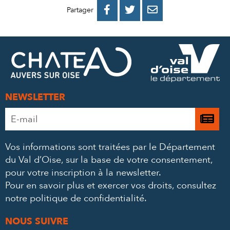
PARTAGER
PARTAGER
PARTAGER



Partager
SUR
SUR
PAR
FACEBOOK
TWITTER
E-
MAIL
NEWSLETTER
Adresse
Je

e-
m’
mail
Vos informations sont traitées par le Département
à
*
du Val d’Oise, sur la base de votre consentement,
la
pour votre inscription à la newsletter.
ne
Pour en savoir plus et exercer vos droits,
consultez
notre politique de confidentialité
.
NOUS SUIVRE