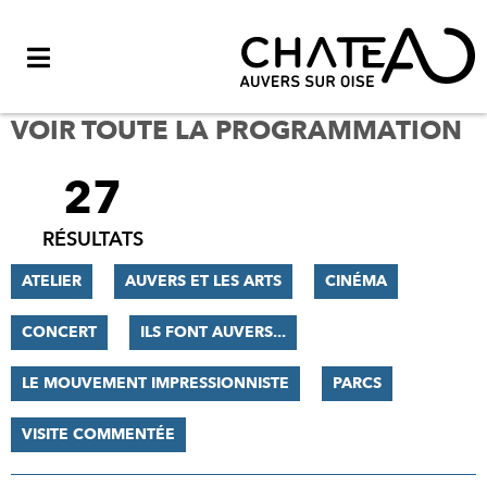
Menu
VOIR TOUTE LA PROGRAMMATION
27
FILTRER
LES
RÉSULTATS
RÉSULTATS
ATELIER
AUVERS ET LES ARTS
CINÉMA
CONCERT
ILS FONT AUVERS...
LE MOUVEMENT IMPRESSIONNISTE
PARCS
VISITE COMMENTÉE