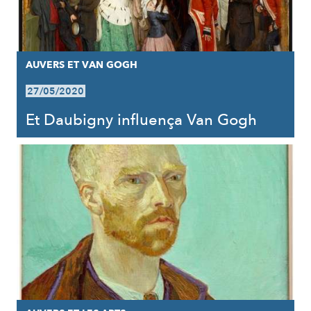
AUVERS ET VAN GOGH
27/05/2020
Et Daubigny influença Van Gogh