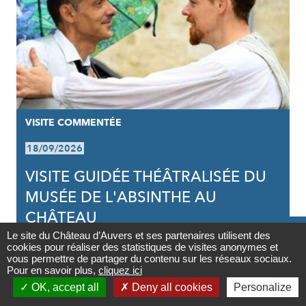
VISITE COMMENTÉE
18/09/2026
VISITE GUIDÉE THÉÂTRALISÉE DU
MUSÉE DE L'ABSINTHE AU
CHÂTEAU

Le site du Château d’Auvers et ses partenaires utilisent des
cookies pour réaliser des statistiques de visites anonymes et
Contact
vous permettre de partager du contenu sur les réseaux sociaux.
Pour en savoir plus,
cliquez ici

OK, accept all
Deny all cookies
Personalize
Newsletter