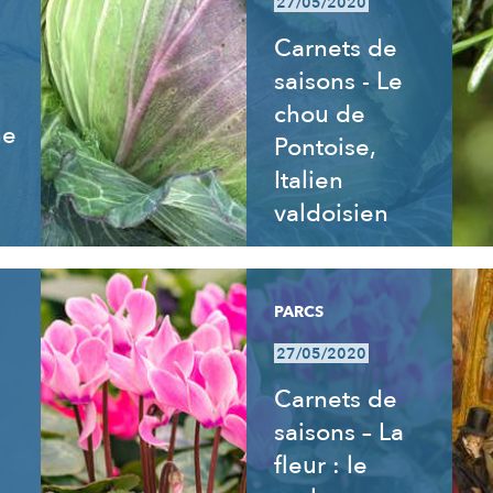
27/05/2020
Carnets de
saisons - Le
chou de
ne
Pontoise,
Italien
valdoisien
PARCS
27/05/2020
Carnets de
saisons – La
fleur : le