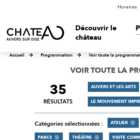
Horaires
Découvrir le
P
château
Accueil
Programmation
Voir toute la programma
VOIR TOUTE LA 
35
FILTRER
AUVERS ET LES ARTS
LES
RÉSULTATS
LE MOUVEMENT IMPR
RÉSULTATS
ATELIER
Catégories sélectionnées :
PARCS
THÉÂTRE
VISITE COM