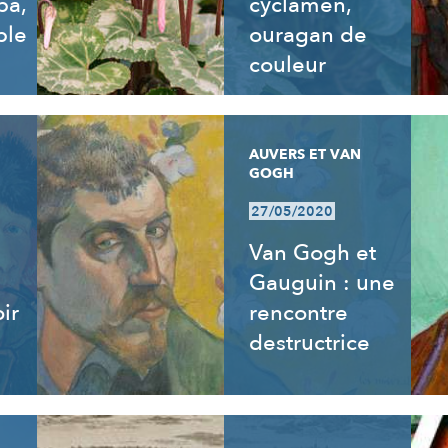
ba,
cyclamen,
ble
ouragan de
couleur
AUVERS ET VAN
GOGH
27/05/2020
Van Gogh et
Gauguin : une
ir
rencontre
destructrice