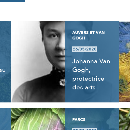
AUVERS ET VAN
GOGH
26/05/2020
Johanna Van
 au
Gogh,
e
protectrice
des arts
PARCS