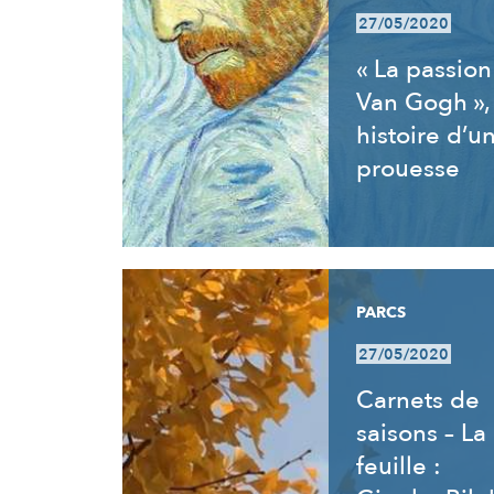
27/05/2020
« La passion
Van Gogh »,
histoire d’u
prouesse
PARCS
27/05/2020
Carnets de
saisons – La
feuille :