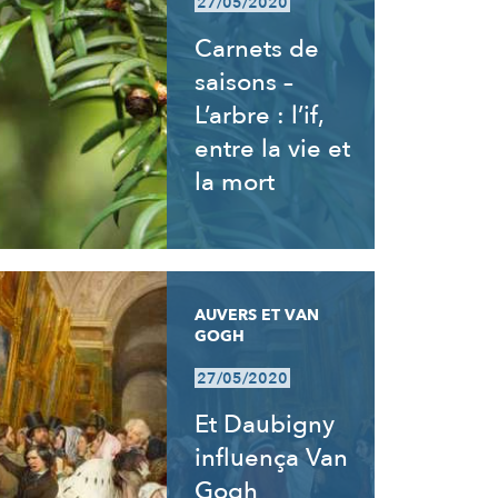
27/05/2020
Carnets de
saisons –
L’arbre : l’if,
entre la vie et
la mort
AUVERS ET VAN
GOGH
27/05/2020
Et Daubigny
influença Van
Gogh