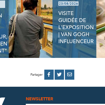
23/08/2026
VISITE
N
GUIDÉE DE
N
L'EXPOSITION
| VAN GOGH
UR,
INFLUENCEUR
 EN
T"
PARTAGER
PARTAGER
PARTAGER



Partager
SUR
SUR
PAR
FACEBOOK
TWITTER
E-
NEWSLETTER
MAIL