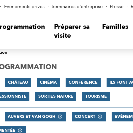
Evènements privés
Séminaires d'entreprise
Presse
R
rogrammation
Préparer sa
Familles
visite
tion
PROGRAMMATION
CHÂTEAU
CINÉMA
CONFÉRENCE
ILS FONT A
ESSIONNISTE
SORTIES NATURE
TOURISME
AUVERS ET VAN GOGH
CONCERT
EVÈNEM
MENTÉE