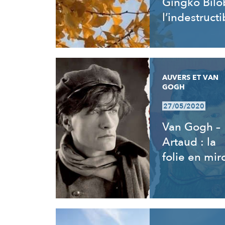
Gingko Bilo
l’indestructi
AUVERS ET VAN
GOGH
27/05/2020
Van Gogh –
Artaud : la
folie en miro