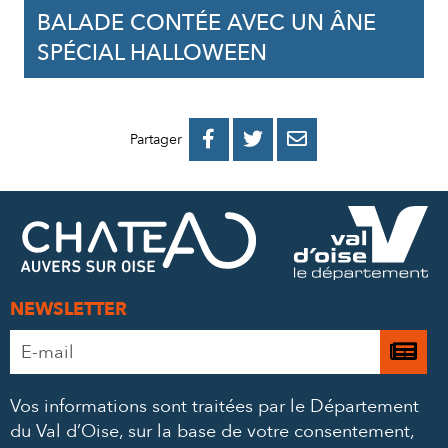
BALADE CONTÉE AVEC UN ÂNE
SPÉCIAL HALLOWEEN
PARTAGER
PARTAGER
PARTAGER



Partager
SUR
SUR
PAR
FACEBOOK
TWITTER
E-
MAIL
NEWSLETTER
Adresse
Je

e-
m’
mail
Vos informations sont traitées par le Département
à
*
du Val d’Oise, sur la base de votre consentement,