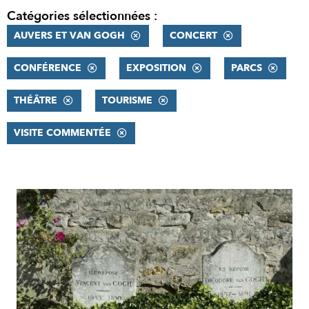
Catégories sélectionnées :
AUVERS ET VAN GOGH
CONCERT
CONFÉRENCE
EXPOSITION
PARCS
THÉÂTRE
TOURISME
VISITE COMMENTÉE
RÉSULTATS