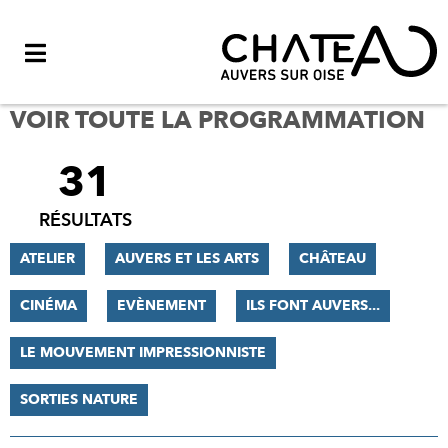
Menu
VOIR TOUTE LA PROGRAMMATION
31
FILTRER
LES
RÉSULTATS
RÉSULTATS
ATELIER
AUVERS ET LES ARTS
CHÂTEAU
CINÉMA
EVÈNEMENT
ILS FONT AUVERS...
LE MOUVEMENT IMPRESSIONNISTE
SORTIES NATURE