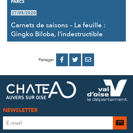
PARCS
27/05/2020
Carnets de saisons – La feuille :
Gingko Biloba, l’indestructible
PARTAGER
PARTAGER
PARTAGER



Partager
SUR
SUR
PAR
FACEBOOK
TWITTER
E-
MAIL
NEWSLETTER
Adresse
Je

e-
m’