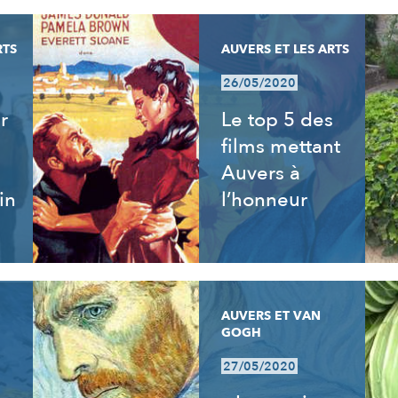
RTS
AUVERS ET LES ARTS
26/05/2020
r
Le top 5 des
films mettant
Auvers à
in
l’honneur
AUVERS ET VAN
GOGH
27/05/2020