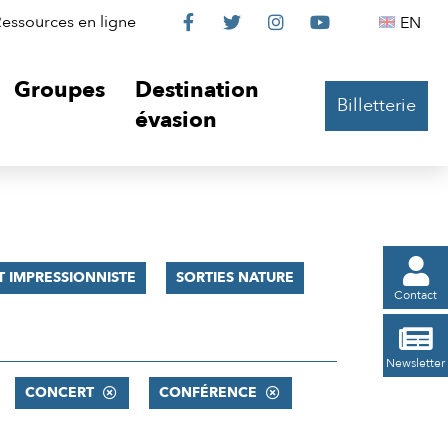
Le
Le
Le
Le
Englis
essources en ligne
EN




Château
Château
Château
Château
Groupes
Destination
Billetterie
sur
sur
sur
sur
évasion
Facebook
Twitter
Instagram
YouTube

 IMPRESSIONNISTE
SORTIES NATURE
Contact

Newsletter
CONCERT
CONFÉRENCE