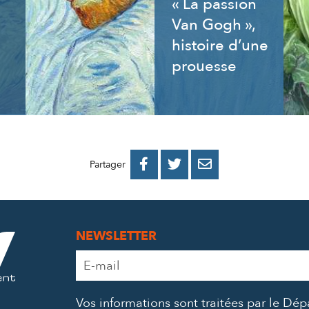
« La passion
Van Gogh »,
histoire d’une
prouesse
PARTAGER
PARTAGER
PARTAGER



Partager
SUR
SUR
PAR
FACEBOOK
TWITTER
E-
NEWSLETTER
MAIL
Adresse
e-
mail
Vos informations sont traitées par le Dé