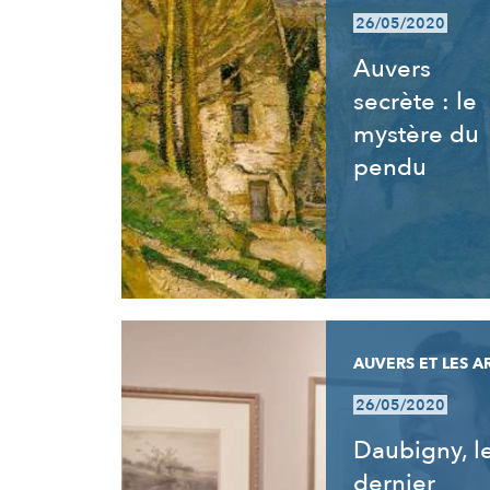
26/05/2020
Auvers
secrète : le
mystère du
pendu
AUVERS ET LES A
26/05/2020
Daubigny, l
dernier