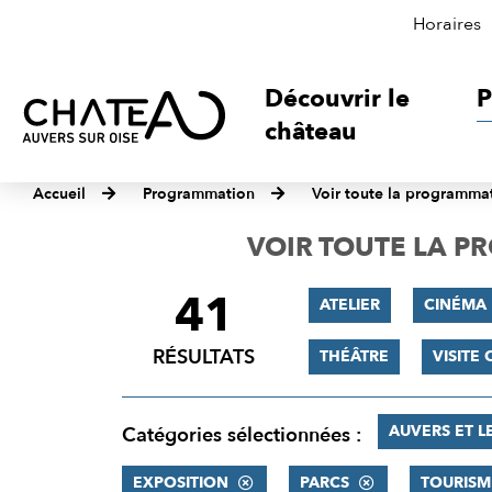
Horaires
Découvrir le
P
château
Accueil
Programmation
Voir toute la programma
VOIR TOUTE LA 
41
FILTRER
ATELIER
CINÉMA
LES
RÉSULTATS
THÉÂTRE
VISITE
RÉSULTATS
AUVERS ET L
Catégories sélectionnées :
EXPOSITION
PARCS
TOURISM