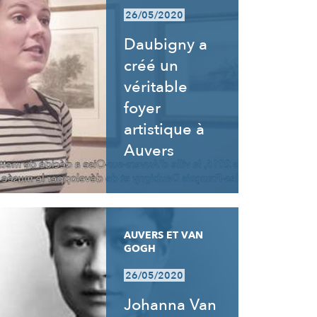
26/05/2020
Daubigny a
créé un
véritable
foyer
artistique à
Auvers
AUVERS ET VAN
GOGH
26/05/2020
Johanna Van