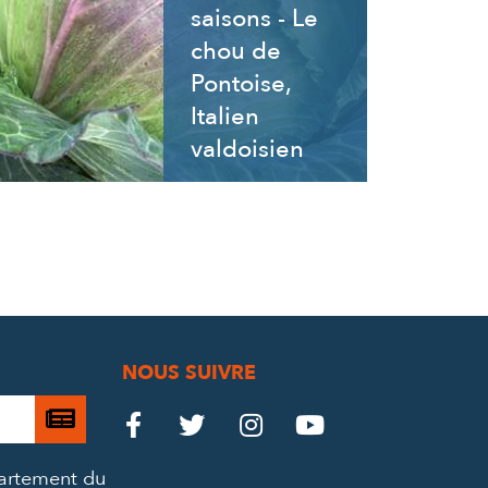
saisons - Le
chou de
Pontoise,
Italien
valdoisien
NOUS SUIVRE
Je

Le
Le
Le
Le




m’abonne
Château
Château
Château
Château
partement du