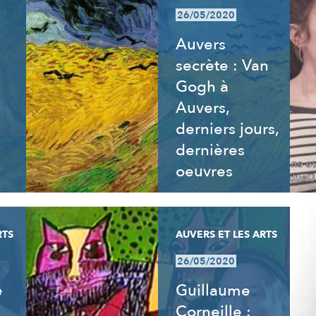
26/05/2020
Auvers
secrète : Van
Gogh à
Auvers,
derniers jours,
dernières
oeuvres
RTS
AUVERS ET LES ARTS
26/05/2020
e
Guillaume
Corneille :