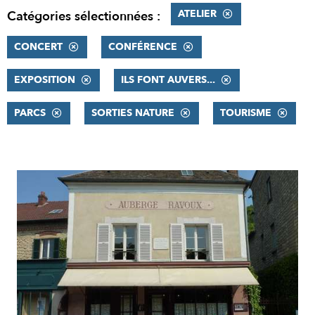
ATELIER
Catégories sélectionnées :
CONCERT
CONFÉRENCE
EXPOSITION
ILS FONT AUVERS...
PARCS
SORTIES NATURE
TOURISME
RÉSULTATS