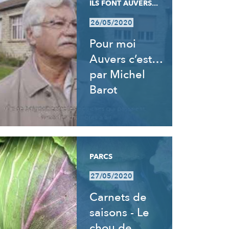
ILS FONT AUVERS...
26/05/2020
Pour moi
Auvers c’est…
par Michel
Barot
PARCS
27/05/2020
Carnets de
saisons - Le
chou de