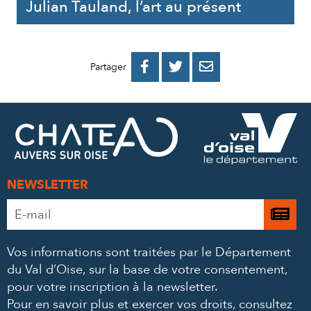
Julian Tauland, l’art au présent
PARTAGER
PARTAGER
PARTAGER



Partager
SUR
SUR
PAR
FACEBOOK
TWITTER
E-
MAIL
NEWSLETTER
Adresse
Je

e-
m’
mail
Vos informations sont traitées par le Département
à
*
du Val d’Oise, sur la base de votre consentement,
la
pour votre inscription à la newsletter.
ne
Pour en savoir plus et exercer vos droits,
consultez