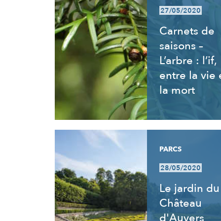
27/05/2020
Carnets de
saisons –
L’arbre : l’if,
entre la vie 
la mort
PARCS
28/05/2020
Le jardin du
Château
d'Auvers