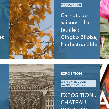
27/05/2020
Carnets de
saisons – La
feuille :
et
Gingko Biloba,
l’indestructible
EXPOSITION
du 18/10/2025
au 31/01/2027
EXPOSITION :
CHÂTEAU