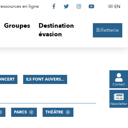
Le
Le
Le
Le
Englis
essources en ligne
EN




Château
Château
Château
Château
Groupes
Destination
Billetterie
sur
sur
sur
sur
évasion
Facebook
Twitter
Instagram
YouTube

ONCERT
ILS FONT AUVERS...
Contact

Newsletter
PARCS
THÉÂTRE