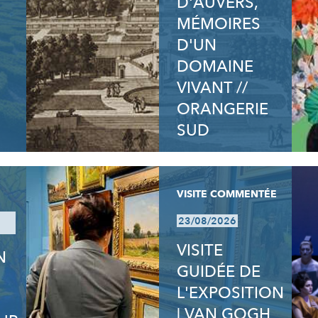
D'AUVERS,
MÉMOIRES
D'UN
DOMAINE
VIVANT //
ORANGERIE
SUD
VISITE COMMENTÉE
23/08/2026
VISITE
N
GUIDÉE DE
N
L'EXPOSITION
| VAN GOGH