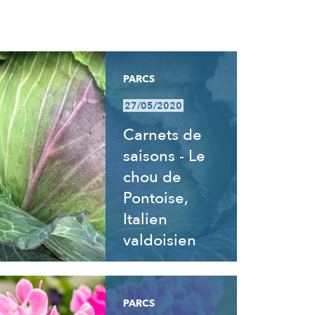
PARCS
27/05/2020
Carnets de
saisons - Le
chou de
Pontoise,
Italien
valdoisien
PARCS