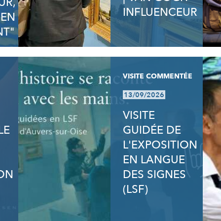
UR,
INFLUENCEUR
 EN
T"
VISITE COMMENTÉE
13/09/2026
VISITE
LE
GUIDÉE DE
L'EXPOSITION
EN LANGUE
ON
DES SIGNES
(LSF)