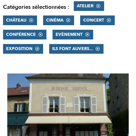
ATELIER
Catégories sélectionnées :
CHÂTEAU
CINÉMA
CONCERT
CONFÉRENCE
EVÈNEMENT
EXPOSITION
ILS FONT AUVERS...
RÉSULTATS