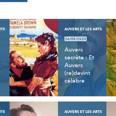
RTS
AUVERS ET LES ARTS
26/05/2020
Auvers
secrète : Et
Auvers
(re)devint
célèbre
RTS
AUVERS ET LES ARTS