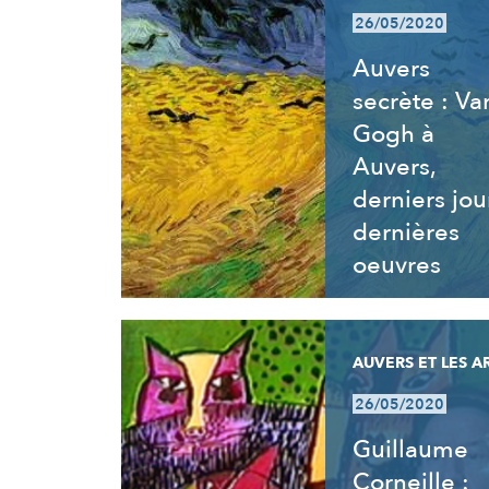
26/05/2020
Auvers
secrète : Va
Gogh à
Auvers,
derniers jou
dernières
oeuvres
AUVERS ET LES A
26/05/2020
Guillaume
Corneille :