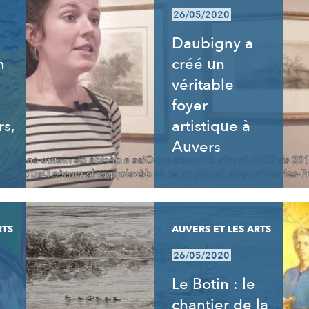
26/05/2020
Daubigny a
n
créé un
véritable
foyer
rs,
artistique à
Auvers
RTS
AUVERS ET LES ARTS
26/05/2020
Le Botin : le
chantier de la