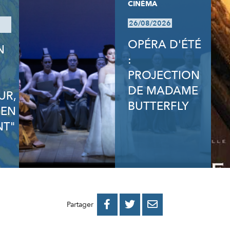
CINÉMA
26/08/2026
OPÉRA D'ÉTÉ
N
:
N
PROJECTION
DE MADAME
UR,
BUTTERFLY
 EN
T"
PARTAGER
PARTAGER
PARTAGER



Partager
SUR
SUR
PAR