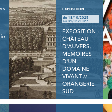
RTS
EXPOSITION
du 18/10/2025
au 31/01/2027
EXPOSITION :
lie
CHÂTEAU
D'AUVERS,
MÉMOIRES
D'UN
DOMAINE
VIVANT //
ORANGERIE
SUD