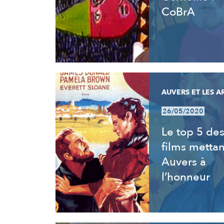
CoBrA
AUVERS ET LES A
26/05/2020
Le top 5 de
films mettan
Auvers à
l’honneur