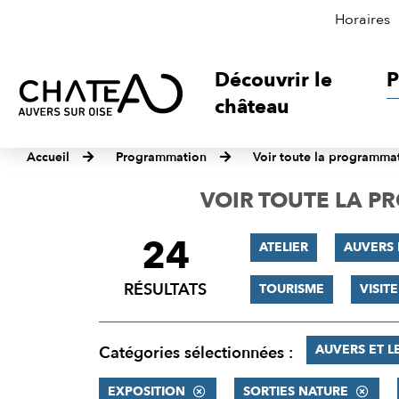
Horaires
Découvrir le
P
château
Accueil
Programmation
Voir toute la programma
VOIR TOUTE LA 
24
FILTRER
ATELIER
AUVERS
LES
RÉSULTATS
TOURISME
VISIT
RÉSULTATS
AUVERS ET L
Catégories sélectionnées :
EXPOSITION
SORTIES NATURE