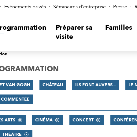
Evènements privés
Séminaires d'entreprise
Presse
R
rogrammation
Préparer sa
Familles
visite
tion
PROGRAMMATION
 ET VAN GOGH
CHÂTEAU
ILS FONT AUVERS...
LE 
E COMMENTÉE
ES ARTS
CINÉMA
CONCERT
CONFÉRE
THÉÂTRE