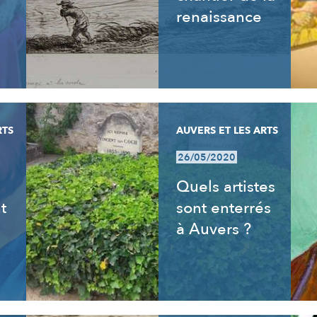
renaissance
RTS
AUVERS ET LES ARTS
26/05/2020
s
Quels artistes
t
sont enterrés
à Auvers ?