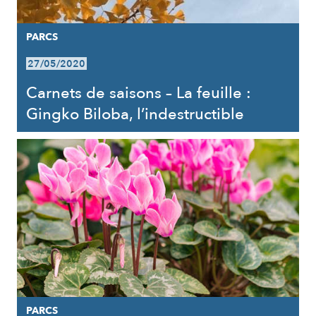
PARCS
27/05/2020
Carnets de saisons – La feuille :
Gingko Biloba, l’indestructible
PARCS