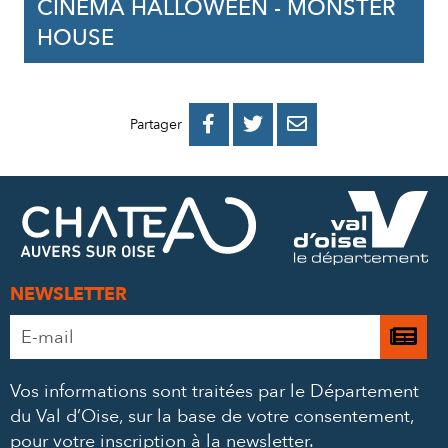
CINÉMA HALLOWEEN - MONSTER
HOUSE
PARTAGER
PARTAGER
PARTAGER



Partager
SUR
SUR
PAR
FACEBOOK
TWITTER
E-
MAIL
NEWSLETTER
Adresse
Je

e-
m’
mail
Vos informations sont traitées par le Département
à
*
du Val d’Oise, sur la base de votre consentement,
la
pour votre inscription à la newsletter.