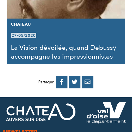
CHÂTEAU
27/05/2020
La Vision dévoilée, quand Debussy
accompagne les impressionnistes
PARTAGER
PARTAGER
PARTAGER



Partager
SUR
SUR
PAR
FACEBOOK
TWITTER
E-
MAIL