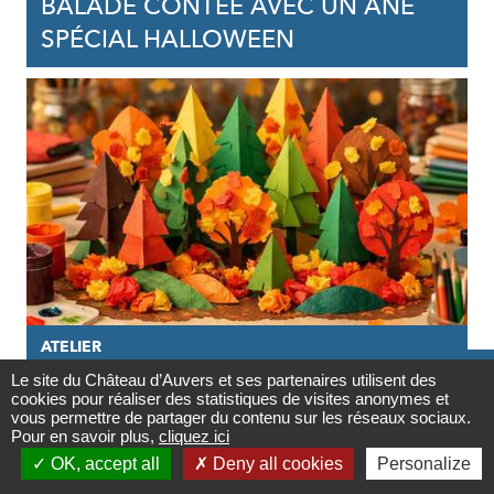
BALADE CONTÉE AVEC UN ÂNE
SPÉCIAL HALLOWEEN
ATELIER

Le site du Château d’Auvers et ses partenaires utilisent des
29/10/2026
cookies pour réaliser des statistiques de visites anonymes et
Contact
vous permettre de partager du contenu sur les réseaux sociaux.
JEUNE PUBLIC : ATELIER
Pour en savoir plus,
cliquez ici

ARTISTIQUE "FORÊT DE PAPIER"
OK, accept all
Deny all cookies
Personalize
Newsletter