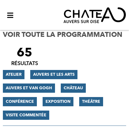
Menu
VOIR TOUTE LA PROGRAMMATION
65
FILTRER
LES
RÉSULTATS
RÉSULTATS
ATELIER
AUVERS ET LES ARTS
AUVERS ET VAN GOGH
CHÂTEAU
CONFÉRENCE
EXPOSITION
THÉÂTRE
VISITE COMMENTÉE