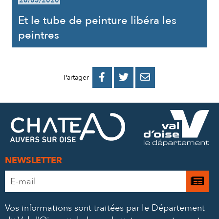
26/05/2020
Et le tube de peinture libéra les
peintres
PARTAGER
PARTAGER
PARTAGER



Partager
SUR
SUR
PAR
FACEBOOK
TWITTER
E-
MAIL
NEWSLETTER
Adresse
Je

e-
m’
mail
Vos informations sont traitées par le Département
à
*