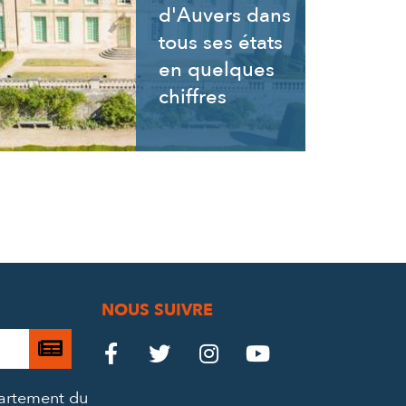
d'Auvers dans
tous ses états
en quelques
chiffres
NOUS SUIVRE
Je

Le
Le
Le
Le




m’abonne
Château
Château
Château
Château
partement du