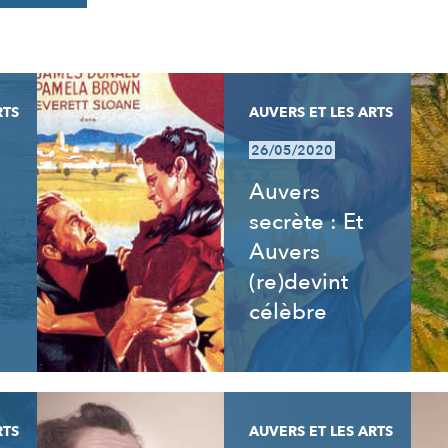
RTS
AUVERS ET LES ARTS
26/05/2020
Auvers
secrète : Et
Auvers
(re)devint
célèbre
RTS
AUVERS ET LES ARTS