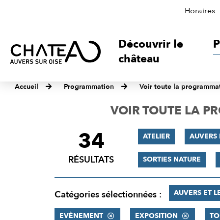
Horaires
Découvrir le
P
château
Accueil
Programmation
Voir toute la programma
VOIR TOUTE LA 
34
FILTRER
ATELIER
AUVERS
LES
RÉSULTATS
SORTIES NATURE
RÉSULTATS
AUVERS ET L
Catégories sélectionnées :
EVÈNEMENT
EXPOSITION
TO