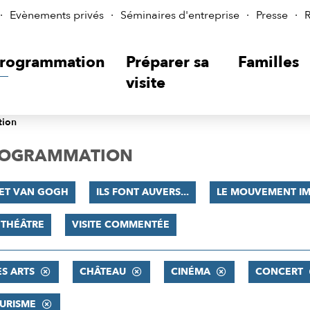
Evènements privés
Séminaires d'entreprise
Presse
R
rogrammation
Préparer sa
Familles
visite
tion
PROGRAMMATION
 ET VAN GOGH
ILS FONT AUVERS...
LE MOUVEMENT IM
THÉÂTRE
VISITE COMMENTÉE
ES ARTS
CHÂTEAU
CINÉMA
CONCERT
URISME