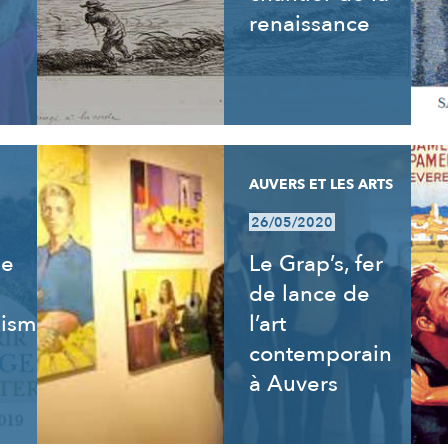
renaissance
AUVERS ET LES ARTS
26/05/2020
de
Le Grap’s, fer
de lance de
isme,
l’art
contemporain
à Auvers