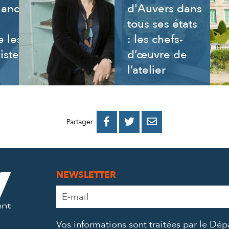
uand
d'Auvers dans
tous ses états
 les
: les chefs-
istes
d’œuvre de
l’atelier
PARTAGER
PARTAGER
PARTAGER



Partager
SUR
SUR
PAR
FACEBOOK
TWITTER
E-
NEWSLETTER
MAIL
Adresse
e-
mail
Vos informations sont traitées par le Dé