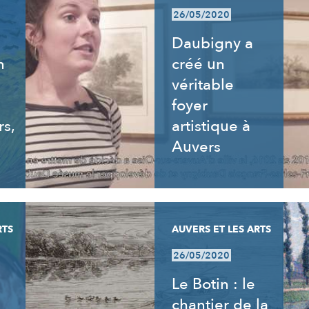
26/05/2020
Daubigny a
n
créé un
véritable
foyer
rs,
artistique à
Auvers
RTS
AUVERS ET LES ARTS
26/05/2020
Le Botin : le
chantier de la