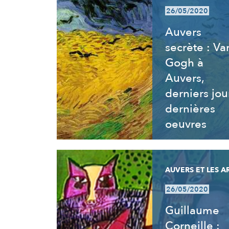
26/05/2020
Auvers
secrète : Va
Gogh à
Auvers,
derniers jou
dernières
oeuvres
AUVERS ET LES A
26/05/2020
Guillaume
Corneille :