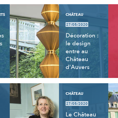
RTS
CHÂTEAU
27/05/2020
es
Décoration :
s
le design
entre au
Château
d'Auvers
CHÂTEAU
27/05/2020
Le Château