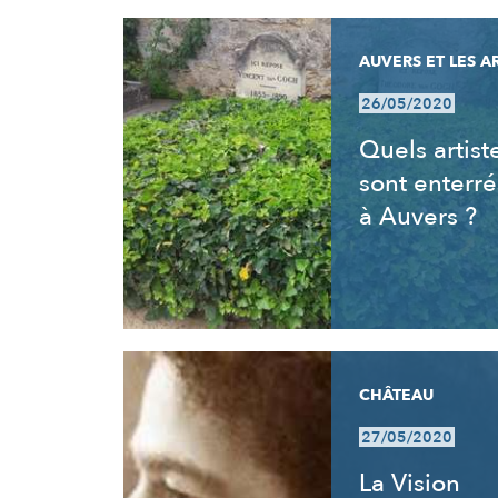
AUVERS ET LES A
26/05/2020
Quels artist
sont enterré
à Auvers ?
CHÂTEAU
27/05/2020
La Vision