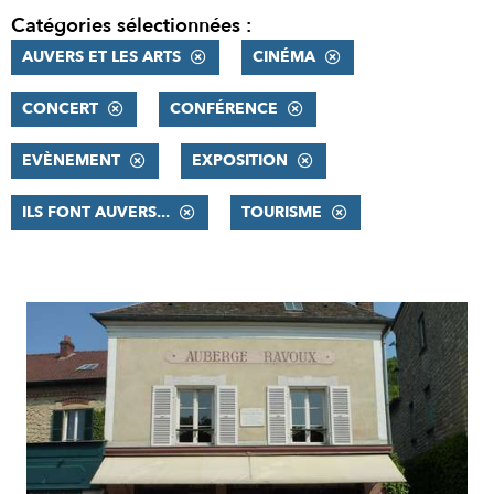
Catégories sélectionnées :
AUVERS ET LES ARTS
CINÉMA
CONCERT
CONFÉRENCE
EVÈNEMENT
EXPOSITION
ILS FONT AUVERS...
TOURISME
RÉSULTATS