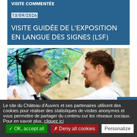
VISITE COMMENTÉE
13/09/2026
VISITE GUIDÉE DE L'EXPOSITION
EN LANGUE DES SIGNES (LSF)

Le site du Château d’Auvers et ses partenaires utilisent des
cookies pour réaliser des statistiques de visites anonymes et
Contact
vous permettre de partager du contenu sur les réseaux sociaux.
Pour en savoir plus,
cliquez ici
VISITE COMMENTÉE

OK, accept all
Deny all cookies
Personalize
Newsletter
18/09/2026