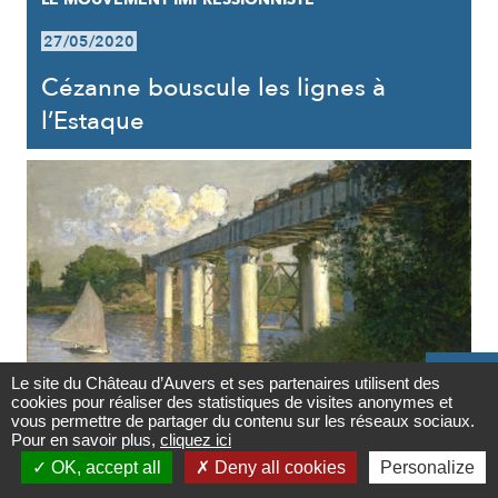
27/05/2020
Cézanne bouscule les lignes à
l’Estaque

Le site du Château d’Auvers et ses partenaires utilisent des
cookies pour réaliser des statistiques de visites anonymes et
Contact
vous permettre de partager du contenu sur les réseaux sociaux.
LE MOUVEMENT IMPRESSIONNISTE
Pour en savoir plus,
cliquez ici

OK, accept all
Deny all cookies
Personalize
27/05/2020
Newsletter