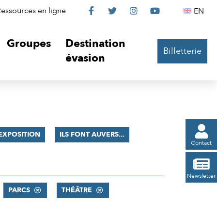
Le
Le
Le
Le
Englis
essources en ligne
EN




Château
Château
Château
Château
Groupes
Destination
Billetterie
sur
sur
sur
sur
évasion
Facebook
Twitter
Instagram
YouTube

EXPOSITION
ILS FONT AUVERS...
Contact

Newsletter
PARCS
THÉÂTRE