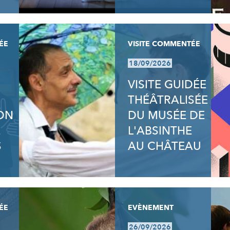
ÉE
VISITE COMMENTÉE
18/09/2026
VISITE GUIDÉE
THÉÂTRALISÉE
ION
DU MUSÉE DE
E
L'ABSINTHE
S
AU CHÂTEAU
ÉE
EVÈNEMENT
26/09/2026