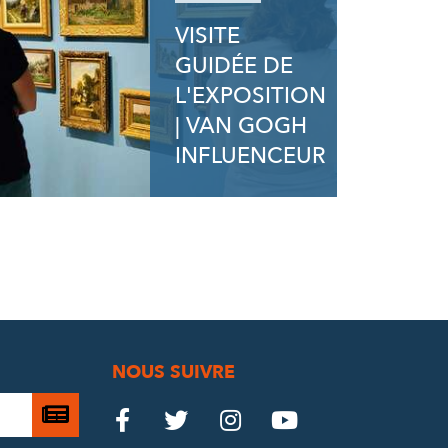
VISITE
GUIDÉE DE
L'EXPOSITION
| VAN GOGH
INFLUENCEUR
NOUS SUIVRE
Je

Le
Le
Le
Le




m’abonne