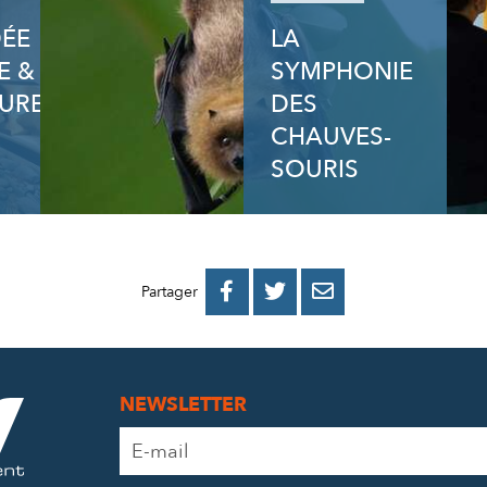
DÉE
LA
E &
SYMPHONIE
URE
DES
CHAUVES-
SOURIS
PARTAGER
PARTAGER
PARTAGER



Partager
SUR
SUR
PAR
FACEBOOK
TWITTER
E-
NEWSLETTER
MAIL
Adresse
e-