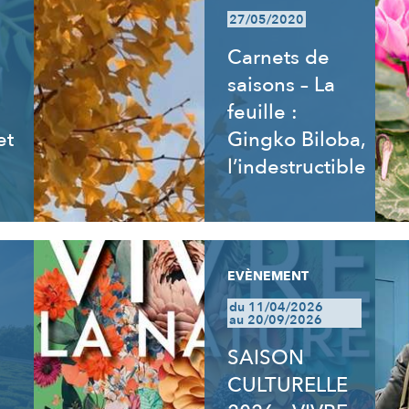
27/05/2020
Carnets de
saisons – La
feuille :
et
Gingko Biloba,
l’indestructible
EVÈNEMENT
du 11/04/2026
au 20/09/2026
SAISON
CULTURELLE