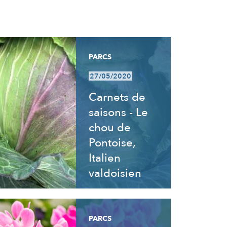
PARCS
27/05/2020
Carnets de
saisons - Le
chou de
Pontoise,
Italien
valdoisien
PARCS