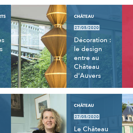
RTS
CHÂTEAU
27/05/2020
es
Décoration :
s
le design
entre au
Château
d'Auvers
CHÂTEAU
27/05/2020
Le Château