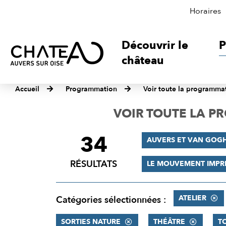
Horaires
Découvrir le
P
château
Accueil
Programmation
Voir toute la programma
VOIR TOUTE LA 
34
FILTRER
AUVERS ET VAN GOG
LES
RÉSULTATS
LE MOUVEMENT IMPR
RÉSULTATS
ATELIER
Catégories sélectionnées :
SORTIES NATURE
THÉÂTRE
T