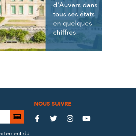
d'Auvers dans
tous ses états
en quelques
chiffres
NOUS SUIVRE
Je

Le
Le
Le
Le




m’abonne
Château
Château
Château
Château
partement du