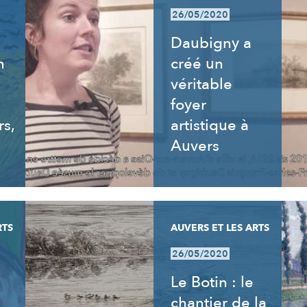
26/05/2020
Daubigny a
n
créé un
véritable
foyer
rs,
artistique à
Auvers
RTS
AUVERS ET LES ARTS
26/05/2020
Le Botin : le
chantier de la