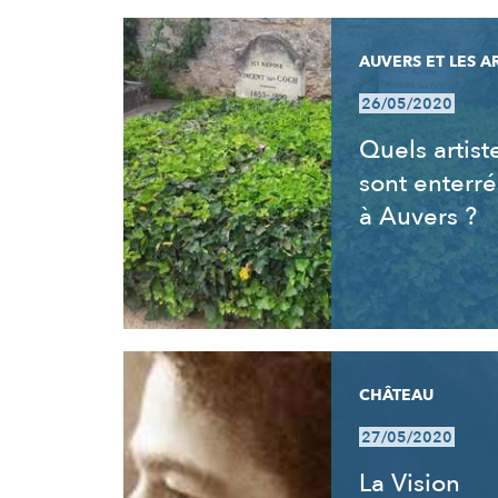
AUVERS ET LES A
26/05/2020
Quels artist
sont enterré
à Auvers ?
CHÂTEAU
27/05/2020
La Vision