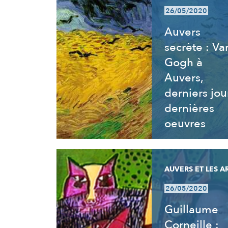
26/05/2020
Auvers
secrète : Va
Gogh à
Auvers,
derniers jou
dernières
oeuvres
AUVERS ET LES A
26/05/2020
Guillaume
Corneille :