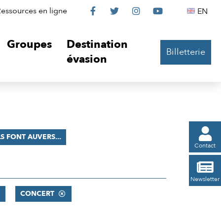
Le
Le
Le
Le
Englis
essources en ligne
EN




Château
Château
Château
Château
Groupes
Destination
Billetterie
sur
sur
sur
sur
évasion
Facebook
Twitter
Instagram
YouTube

LS FONT AUVERS...
Contact

Newsletter
CONCERT