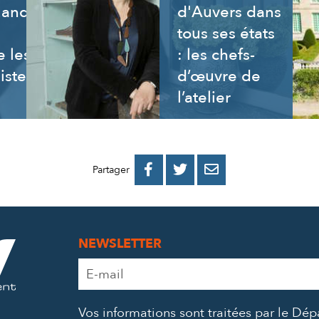
uand
d'Auvers dans
tous ses états
 les
: les chefs-
istes
d’œuvre de
l’atelier
PARTAGER
PARTAGER
PARTAGER



Partager
SUR
SUR
PAR
FACEBOOK
TWITTER
E-
NEWSLETTER
MAIL
Adresse
e-
mail
Vos informations sont traitées par le Dé