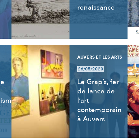
renaissance
AUVERS ET LES ARTS
26/05/2020
de
Le Grap’s, fer
de lance de
isme,
l’art
contemporain
à Auvers