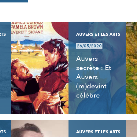
RTS
AUVERS ET LES ARTS
26/05/2020
Auvers
secrète : Et
Auvers
(re)devint
célèbre
RTS
AUVERS ET LES ARTS