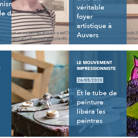
nnisme,
véritable
le de
foyer
artistique à
Auvers
LE MOUVEMENT
E
IMPRESSIONNISTE
26/05/2020
Et le tube de
peinture
libéra les
peintres