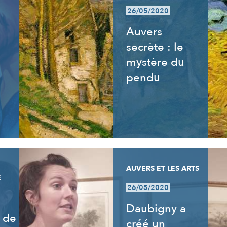
26/05/2020
Auvers
secrète : le
mystère du
pendu
AUVERS ET LES ARTS
E
26/05/2020
Daubigny a
 de
créé un