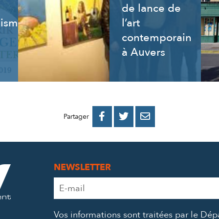
de lance de
isme,
l’art
contemporain
à Auvers
PARTAGER
PARTAGER
PARTAGER



Partager
SUR
SUR
PAR
FACEBOOK
TWITTER
E-
NEWSLETTER
MAIL
Adresse
e-
mail
Vos informations sont traitées par le Dé