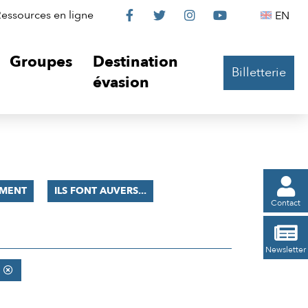
Le
Le
Le
Le
Englis
essources en ligne
EN




Château
Château
Château
Château
Groupes
Destination
Billetterie
sur
sur
sur
sur
évasion
Facebook
Twitter
Instagram
YouTube

MENT
ILS FONT AUVERS...
Contact

Newsletter