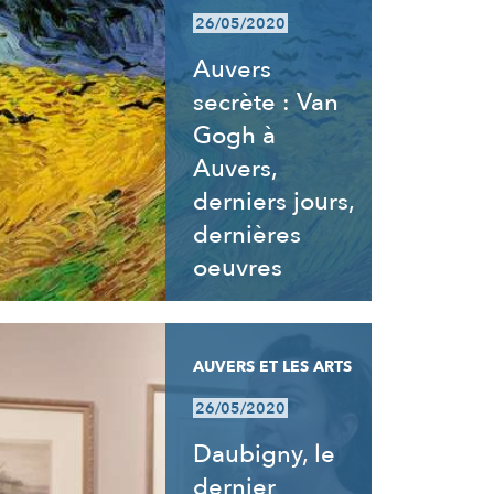
26/05/2020
Auvers
secrète : Van
Gogh à
Auvers,
derniers jours,
dernières
oeuvres
AUVERS ET LES ARTS
26/05/2020
Daubigny, le
dernier