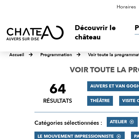
Horaires
Découvrir le
P
château
Accueil
Programmation
Voir toute la programma
VOIR TOUTE LA 
64
FILTRER
AUVERS ET VAN GOG
LES
RÉSULTATS
THÉÂTRE
VISITE
RÉSULTATS
ATELIER
Catégories sélectionnées :
LE MOUVEMENT IMPRESSIONNISTE
P