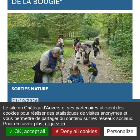
DE LA BOUGIE"
SORTIES NATURE
21/10/2026

Le site du Château d’Auvers et ses partenaires utilisent des
MINI CONFÉTIS EN FEUILLES
cookies pour réaliser des statistiques de visites anonymes et
Contact
vous permettre de partager du contenu sur les réseaux sociaux.
D'ARBRES
Pour en savoir plus,
cliquez ici

OK, accept all
Deny all cookies
Personalize
Newsletter