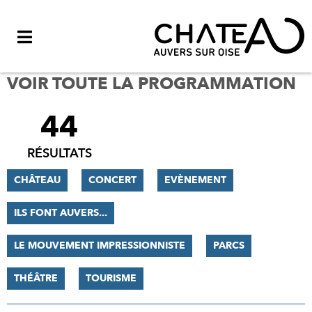
Menu
VOIR TOUTE LA PROGRAMMATION
44
FILTRER
LES
RÉSULTATS
RÉSULTATS
CHÂTEAU
CONCERT
EVÈNEMENT
ILS FONT AUVERS...
LE MOUVEMENT IMPRESSIONNISTE
PARCS
THÉÂTRE
TOURISME