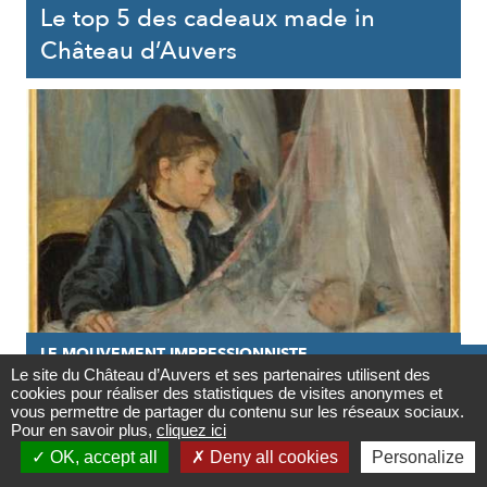
Le top 5 des cadeaux made in
Château d’Auvers
LE MOUVEMENT IMPRESSIONNISTE

Le site du Château d’Auvers et ses partenaires utilisent des
cookies pour réaliser des statistiques de visites anonymes et
27/05/2020
Contact
vous permettre de partager du contenu sur les réseaux sociaux.
Pour en savoir plus,
cliquez ici
Les chemins de la liberté picturale

OK, accept all
Deny all cookies
Personalize
Newsletter