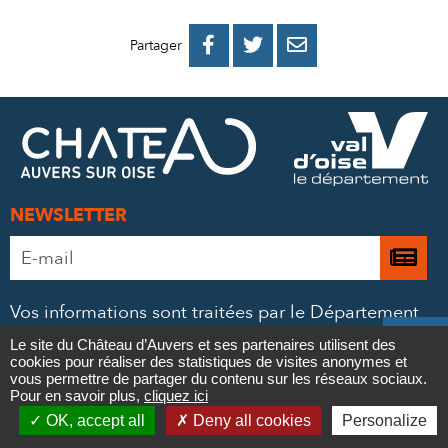
PARTAGER
PARTAGER
PARTAGER



Partager
SUR
SUR
PAR
FACEBOOK
TWITTER
E-
MAIL
NEWSLETTER
Adresse
Je

e-
m’
mail
Vos informations sont traitées par le Département
à
*
du Val d’Oise, sur la base de votre consentement,

Le site du Château d’Auvers et ses partenaires utilisent des
la
pour votre inscription à la newsletter.
cookies pour réaliser des statistiques de visites anonymes et
Contact
vous permettre de partager du contenu sur les réseaux sociaux.
ne
Pour en savoir plus et exercer vos droits,
consultez
Pour en savoir plus,
cliquez ici

notre politique de confidentialité
.
OK, accept all
Deny all cookies
Personalize
Newsletter