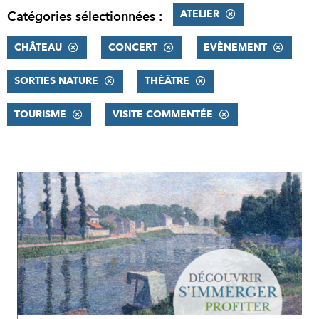
ATELIER
Catégories sélectionnées :
CHÂTEAU
CONCERT
EVÈNEMENT
SORTIES NATURE
THÉÂTRE
TOURISME
VISITE COMMENTÉE
RÉSULTATS