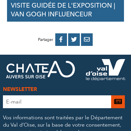
VISITE GUIDÉE DE L'EXPOSITION |
VAN GOGH INFLUENCEUR
PARTAGER
PARTAGER
PARTAGER



Partager
SUR
SUR
PAR
FACEBOOK
TWITTER
E-
MAIL
NEWSLETTER
Adresse
Je

e-
m’
mail
Vos informations sont traitées par le Département
à
*
du Val d’Oise, sur la base de votre consentement,
la