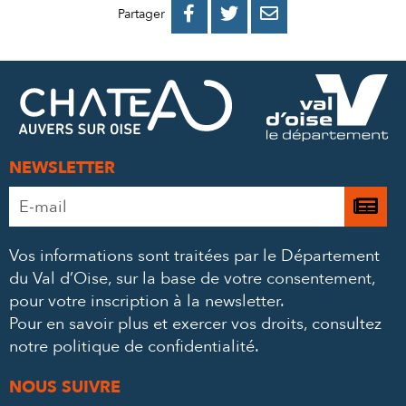
PARTAGER
PARTAGER
PARTAGER



Partager
SUR
SUR
PAR
FACEBOOK
TWITTER
E-
MAIL
NEWSLETTER
Adresse
Je

e-
m’
mail
Vos informations sont traitées par le Département
à
*
du Val d’Oise, sur la base de votre consentement,
la
pour votre inscription à la newsletter.
ne
Pour en savoir plus et exercer vos droits,
consultez
notre politique de confidentialité
.
NOUS SUIVRE